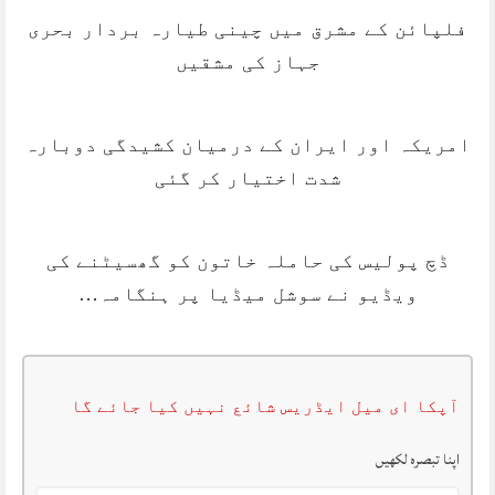
فلپائن کے مشرق میں چینی طیارہ بردار بحری
جہاز کی مشقیں
امریکہ اور ایران کے درمیان کشیدگی دوبارہ
شدت اختیار کر گئی
ڈچ پولیس کی حاملہ خاتون کو گھسیٹنے کی
ویڈیو نے سوشل میڈیا پر ہنگامہ…
آپکا ای میل ایڈریس شائع نہیں کیا جائے گا
اپنا تبصرہ لکھیں