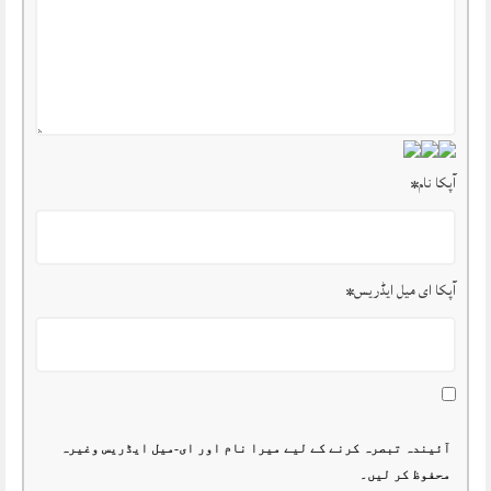
آپکا نام
*
آپکا ای میل ایڈریس
*
آئیندہ تبصرہ کرنے کے لیے میرا نام اور ای-میل ایڈریس وغیرہ
محفوظ کر لیں۔