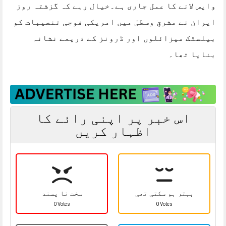
واپس لانے کا عمل جاری ہے۔خیال رہے کہ گزشتہ روز
ایران نے مشرقِ وسطیٰ میں امریکی فوجی تنصیبات کو
بیلسٹک میزائلوں اور ڈرونز کے ذریعے نشانہ
بنایا تھا۔
اس خبر پر اپنی رائے کا
اظہار کریں
بہتر ہو سکتی تھی
سخت نا پسند
0 Votes
0 Votes