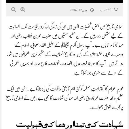
0 تبصرے
جون 17, 2026
اسلامی تاریخ میں بعض شخصیات ایسی ہیں جن کی زندگی اور کردار قیامت تک انسانیت
کے لیے مشعلِ راہ رہیں گے۔ ان عظیم ہستیوں میں حضرت عمر بن خطاب رضی اللہ
عنہ کا نام نمایاں ہے۔ آپ رسول اکرم ﷺ کے جلیل القدر صحابی، اسلام کے
دوسرے خلیفہ، عشرۂ مبشرہ کے رکن اور تاریخِ انسانیت کے عظیم ترین حکمرانوں میں شمار
ہوتے ہیں۔ آپ کا دورِ خلافت عدل، انصاف، فتوحات، فلاحِ عامہ اور بہترین حکمرانی
کے حوالے سے سنہری دور کہلاتا ہے۔
محرم الحرام کا آغاز امتِ مسلمہ کو کئی اہم تاریخی واقعات کی یاد دلاتا ہے۔ انہی میں ایک
عظیم واقعہ حضرت عمر فاروق رضی اللہ عنہ کی شہادت کا بھی ہے، جس نے اسلامی تاریخ
پر گہرے نقوش چھوڑے۔
شہادت کی تمنا اور دعا کی قبولیت