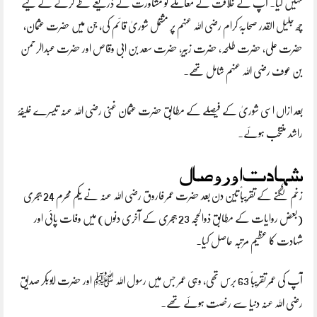
نہیں کیا۔ آپ نے خلافت کے معاملے کو مشاورت کے ذریعے طے کرنے کے لیے
چھ جلیل القدر صحابۂ کرام رضی اللہ عنہم پر مشتمل شوریٰ قائم کی، جن میں حضرت عثمان،
حضرت علی، حضرت طلحہ، حضرت زبیر، حضرت سعد بن ابی وقاص اور حضرت عبدالرحمن
بن عوف رضی اللہ عنہم شامل تھے۔
بعد ازاں اسی شوریٰ کے فیصلے کے مطابق حضرت عثمان غنی رضی اللہ عنہ تیسرے خلیفۂ
راشد منتخب ہوئے۔
شہادت اور وصال
زخم لگنے کے تقریباً تین دن بعد حضرت عمر فاروق رضی اللہ عنہ نے یکم محرم 24 ہجری
(بعض روایات کے مطابق ذوالحجہ 23 ہجری کے آخری دنوں) میں وفات پائی اور
شہادت کا عظیم مرتبہ حاصل کیا۔
آپ کی عمر تقریباً 63 برس تھی، وہی عمر جس میں رسول اللہ ﷺ اور حضرت ابوبکر صدیق
رضی اللہ عنہ دنیا سے رخصت ہوئے تھے۔