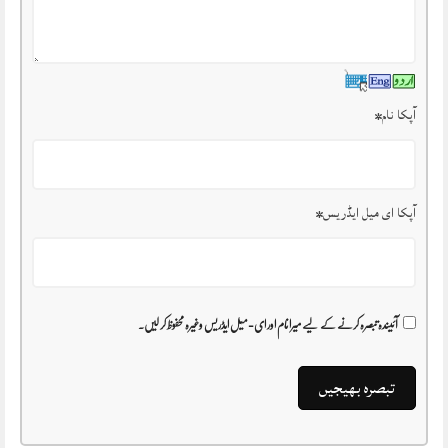
آپکا نام
*
آپکا ای میل ایڈریس
*
آئیندہ تبصرہ کرنے کے لیے میرا نام اور ای-میل ایڈریس وغیرہ محفوظ کر لیں۔