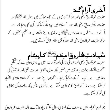
آخری آرام گاہ
حضرت عمر فاروق رضی اللہ عنہ کو مسجد نبوی کے حجرۂ مبارکہ میں رسول اللہ ﷺ اور
حضرت ابوبکر صدیق رضی اللہ عنہ کے پہلو میں سپردِ خاک کیا گیا۔ آج بھی دنیا بھر سے
آنے والے مسلمان روضۂ رسول ﷺ پر حاضری دیتے وقت ان دو عظیم ہستیوں کے
ساتھ حضرت عمر فاروق رضی اللہ عنہ کو بھی سلام پیش کرتے ہیں۔
شہادتِ فاروق اعظمؓ کا پیغام
حضرت عمر فاروق رضی اللہ عنہ کی زندگی اور شہادت ہمیں یہ درس دیتی ہے کہ حقیقی
عظمت اقتدار، دولت یا طاقت میں نہیں بلکہ عدل، تقویٰ، خدمتِ خلق اور اللہ تعالیٰ کی
رضا میں ہے۔ آپ نے ثابت کیا کہ ایک حکمران اپنے عہدے کے باوجود عاجزی اختیار
کر سکتا ہے، رعایا کے حقوق کا محافظ بن سکتا ہے اور آخری سانس تک امت کی بھلائی
کی فکر کر سکتا ہے۔
یکم محرم الحرام ہمیں نہ صرف نئے اسلامی سال کا آغاز یاد دلاتا ہے بلکہ حضرت عمر فاروق