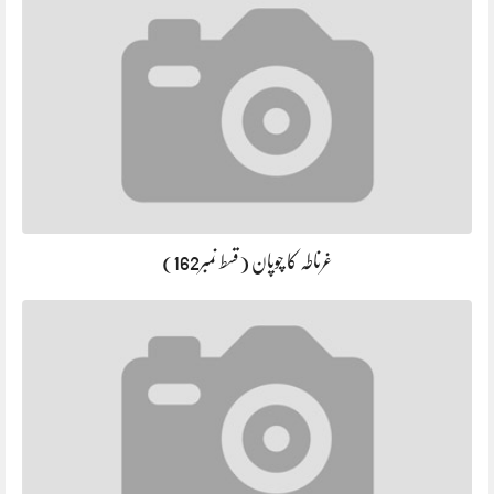
غرناطہ کا چوپان (قسط نمبر162)