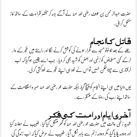
حضرت عبدالرحمن بن عوف رضی اللہ عنہ نے آگے بڑھ کر مختصر قراءت کے ساتھ نماز
مکمل کرائی۔
قاتل کا انجام
حملے کے بعد ابو لؤلؤ مسجد سے فرار ہونے کی کوشش کرنے لگا اور راستے میں خنجر کے وار
کرکے کئی مسلمانوں کو زخمی اور بعض کو شہید بھی کر دیا۔ جب اسے یقین ہو گیا کہ اب
گرفتاری سے بچنا ممکن نہیں تو اس نے خود ہی اپنے خنجر سے خودکشی کر لی۔
یوں دنیا میں ہی اپنے انجام کو پہنچ گیا، جبکہ حضرت عمر رضی اللہ عنہ صبر و استقامت کے
ساتھ اپنے رب کی رضا کے منتظر رہے۔
آخری ایام اور امت کی فکر
شدید زخمی حالت میں حضرت عمر رضی اللہ عنہ کو گھر منتقل کیا گیا۔ طبیب نے معائنہ کیا
اور دودھ پلایا گیا، مگر دودھ زخم سے باہر نکل آیا۔ طبیب نے عرض کیا کہ اب زندگی کی