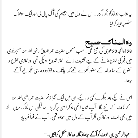
یہ جواب ابو لؤلؤ کو ناگوار گزرا۔ اس نے دل میں انتقام کی آگ پال لی اور ایک ہولناک
منصوبہ تیار کر لیا۔
وہ المناک صبح
26 ذوالحجہ 23 ہجری کی صبح تھی۔ حسبِ معمول حضرت عمر فاروق رضی اللہ عنہ مسجد نبوی
میں فجر کی نماز پڑھانے کے لیے تشریف لائے۔ نماز شروع ہو چکی تھی اور نمازی خشوع و
خضوع کے ساتھ اللہ کے حضور کھڑے تھے کہ اچانک ابو لؤلؤ دو دھاری خنجر لیے آگے
بڑھا۔
اس نے یکے بعد دیگرے کئی وار کیے، جن میں ایک گہرا زخم حضرت عمر رضی اللہ عنہ
کے ناف کے نیچے لگا۔ آپ شدید زخمی ہو کر زمین پر گر پڑے، لیکن اس نازک ترین لمحے
میں بھی امت اور نماز کی فکر آپ کے دل میں موجود تھی۔ آپ نے فوراً فرمایا:
“عبدالرحمن بن عوف کو آگے بڑھاؤ تاکہ وہ نماز مکمل کرائیں۔”