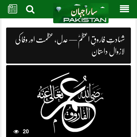
Skip
to
content
شہادتِ فاروقِ اعظمؓ — عدل، عظمت اور وفا کی
لازوال داستان
20