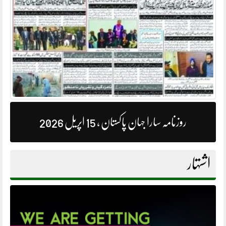
روزنامہ سارا جہان پاکستان ، 15 اپریل 2026
اشتہار