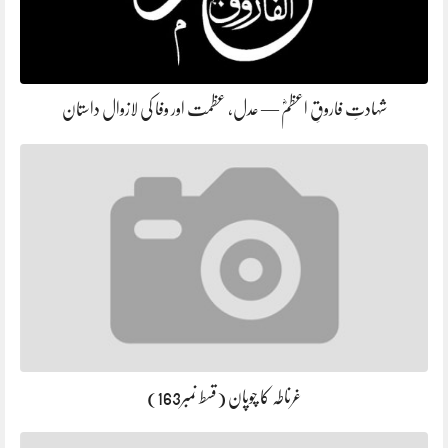
شہادتِ فاروقِ اعظمؓ — عدل، عظمت اور وفا کی لازوال داستان
غرناطہ کا چوپان (قسط نمبر163)