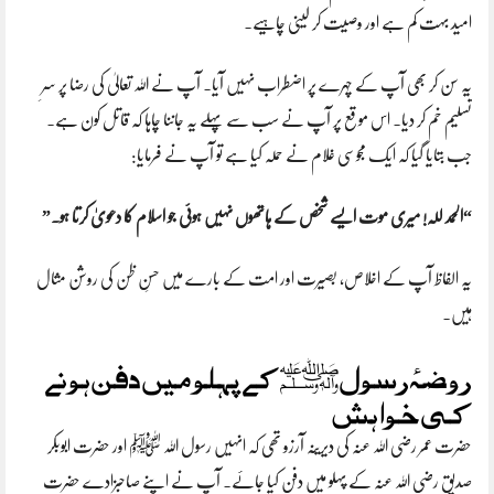
امید بہت کم ہے اور وصیت کر لینی چاہیے۔
یہ سن کر بھی آپ کے چہرے پر اضطراب نہیں آیا۔ آپ نے اللہ تعالیٰ کی رضا پر سرِ
تسلیم خم کر دیا۔ اس موقع پر آپ نے سب سے پہلے یہ جاننا چاہا کہ قاتل کون ہے۔
جب بتایا گیا کہ ایک مجوسی غلام نے حملہ کیا ہے تو آپ نے فرمایا:
“الحمد للہ! میری موت ایسے شخص کے ہاتھوں نہیں ہوئی جو اسلام کا دعویٰ کرتا ہو۔”
یہ الفاظ آپ کے اخلاص، بصیرت اور امت کے بارے میں حسنِ ظن کی روشن مثال
ہیں۔
روضۂ رسول ﷺ کے پہلو میں دفن ہونے
کی خواہش
حضرت عمر رضی اللہ عنہ کی دیرینہ آرزو تھی کہ انہیں رسول اللہ ﷺ اور حضرت ابوبکر
صدیق رضی اللہ عنہ کے پہلو میں دفن کیا جائے۔ آپ نے اپنے صاحبزادے حضرت