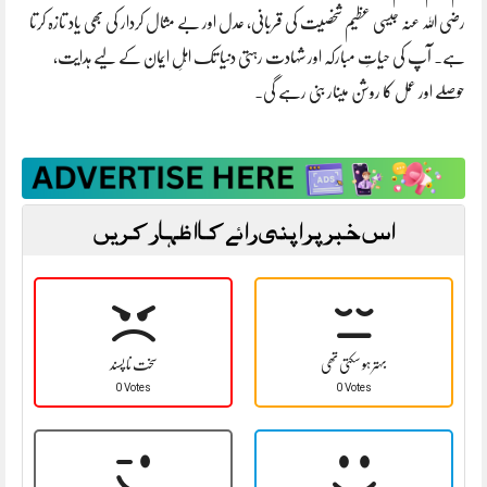
رضی اللہ عنہ جیسی عظیم شخصیت کی قربانی، عدل اور بے مثال کردار کی بھی یاد تازہ کرتا
ہے۔ آپ کی حیاتِ مبارکہ اور شہادت رہتی دنیا تک اہلِ ایمان کے لیے ہدایت،
حوصلے اور عمل کا روشن مینار بنی رہے گی۔
اس خبر پر اپنی رائے کا اظہار کریں
بہتر ہو سکتی تھی
سخت نا پسند
0 Votes
0 Votes