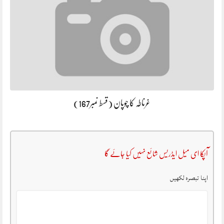
غرناطہ کا چوپان (قسط نمبر167)
آپکا ای میل ایڈریس شائع نہیں کیا جائے گا
اپنا تبصرہ لکھیں