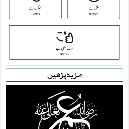
اچھی ہے
ٹھیک ہے
0 Votes
0 Votes
بہت اچھی ہے
0 Votes
مزید پڑھیں