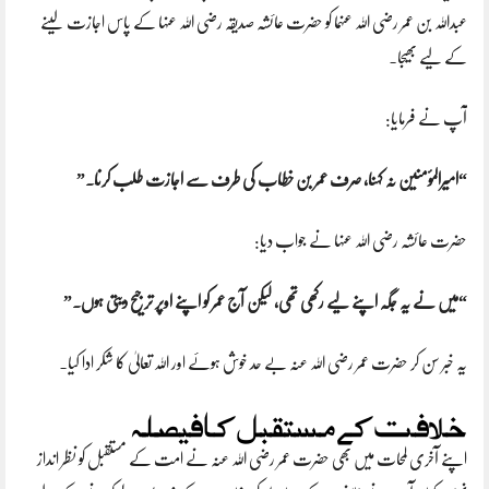
عبداللہ بن عمر رضی اللہ عنہما کو حضرت عائشہ صدیقہ رضی اللہ عنہا کے پاس اجازت لینے
کے لیے بھیجا۔
آپ نے فرمایا:
“امیرالمؤمنین نہ کہنا، صرف عمر بن خطاب کی طرف سے اجازت طلب کرنا۔”
حضرت عائشہ رضی اللہ عنہا نے جواب دیا:
“میں نے یہ جگہ اپنے لیے رکھی تھی، لیکن آج عمر کو اپنے اوپر ترجیح دیتی ہوں۔”
یہ خبر سن کر حضرت عمر رضی اللہ عنہ بے حد خوش ہوئے اور اللہ تعالیٰ کا شکر ادا کیا۔
خلافت کے مستقبل کا فیصلہ
اپنے آخری لمحات میں بھی حضرت عمر رضی اللہ عنہ نے امت کے مستقبل کو نظر انداز