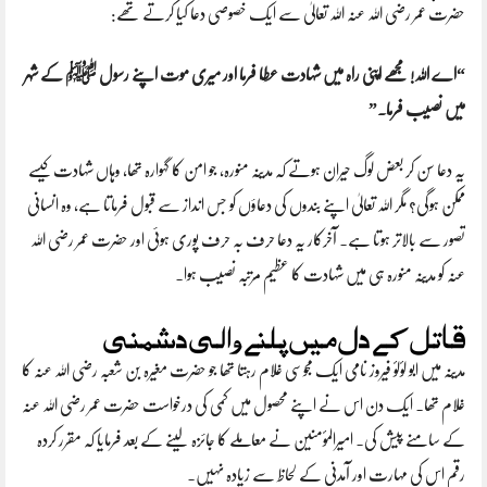
حضرت عمر رضی اللہ عنہ اللہ تعالیٰ سے ایک خصوصی دعا کیا کرتے تھے:
“اے اللہ! مجھے اپنی راہ میں شہادت عطا فرما اور میری موت اپنے رسول ﷺ کے شہر
میں نصیب فرما۔”
یہ دعا سن کر بعض لوگ حیران ہوتے کہ مدینہ منورہ، جو امن کا گہوارہ تھا، وہاں شہادت کیسے
ممکن ہوگی؟ مگر اللہ تعالیٰ اپنے بندوں کی دعاؤں کو جس انداز سے قبول فرماتا ہے، وہ انسانی
تصور سے بالاتر ہوتا ہے۔ آخرکار یہ دعا حرف بہ حرف پوری ہوئی اور حضرت عمر رضی اللہ
عنہ کو مدینہ منورہ ہی میں شہادت کا عظیم مرتبہ نصیب ہوا۔
قاتل کے دل میں پلنے والی دشمنی
مدینہ میں ابو لؤلؤ فیروز نامی ایک مجوسی غلام رہتا تھا جو حضرت مغیرہ بن شعبہ رضی اللہ عنہ کا
غلام تھا۔ ایک دن اس نے اپنے محصول میں کمی کی درخواست حضرت عمر رضی اللہ عنہ
کے سامنے پیش کی۔ امیرالمؤمنین نے معاملے کا جائزہ لینے کے بعد فرمایا کہ مقرر کردہ
رقم اس کی مہارت اور آمدنی کے لحاظ سے زیادہ نہیں۔