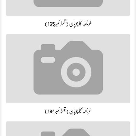
غرناطہ کا چوپان (قسط نمبر165)
غرناطہ کا چوپان (قسط نمبر164)