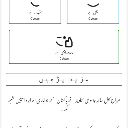
اچھی ہے
ٹھیک ہے
0 Votes
0 Votes
بہت اچھی ہے
0 Votes
مزید پڑھیں
میراج کِٹن سائبر جاسوسی میلویئر نے پاکستان کے ہوابازی اور ایرو اسپیس شعبے
کو…