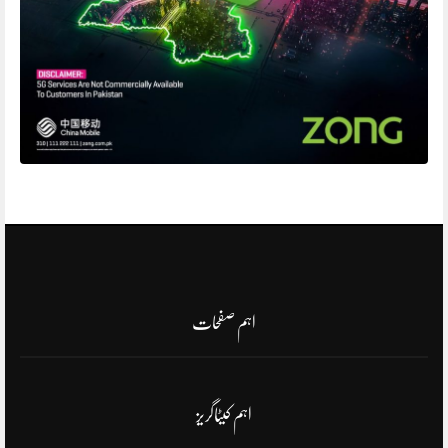
اہم صفحات
اہم کیٹاگریز