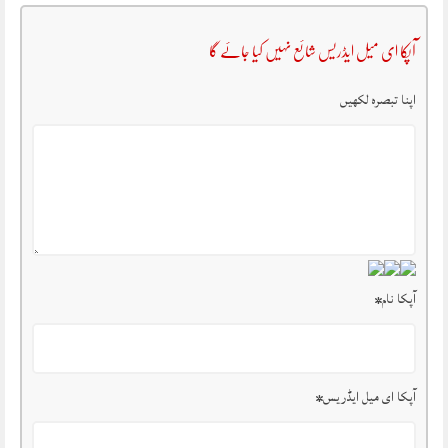
آپکا ای میل ایڈریس شائع نہیں کیا جائے گا
اپنا تبصرہ لکھیں
آپکا نام
*
آپکا ای میل ایڈریس
*