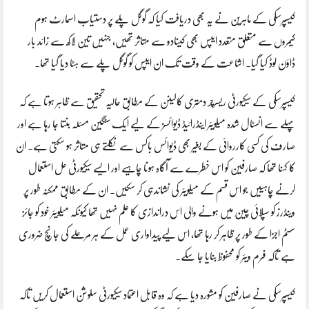
کیسپرسکی کے ماہرین نے یہ بھی دریافت کیا کہ گوگل پلے پر دستیاب اسمارٹ ہوم
کیمروں سے متعلق متعدد ایپس بھی کینادو سے متاثر تھیں، جنہیں تین لاکھ سے زائد بار
ڈاؤن لوڈ کیا گیا۔ اشاعت کے وقت تک ان ایپس کو گوگل پلے سے ہٹا دیا گیا تھا۔
کیسپرسکی کے سیکیورٹی ریسرچر دمتری کالینن کے مطابق حالیہ تحقیق سے ظاہر ہوتا ہے کہ
پہلے سے انسٹال شدہ میلویئر اینڈرائیڈ ڈیوائسز کے لیے ایک سنگین مسئلہ بنتا جا رہا ہے اور
صارف کی کسی کارروائی کے بغیر بھی ڈیوائس باکس سے نکلتے ہی متاثر ہو سکتی ہے۔ ان
کا کہنا تھا کہ صارفین کو اس خطرے سے آگاہ ہونا چاہیے اور ایسے سیکیورٹی حل استعمال
کرنے چاہییں جو اس قسم کے میلویئر کی نشاندہی کر سکیں۔ ان کے مطابق ممکنہ طور پر
وینڈرز کو سپلائی چین میں ہونے والی اس دراندازی کا علم نہیں تھا کیونکہ میلویئر خود کو جائز
سسٹم اجزا کے طور پر ظاہر کر رہا تھا، اس لیے پیداواری عمل کے ہر مرحلے کی جانچ ضروری
ہے تاکہ فرم ویئر کو محفوظ بنایا جا سکے۔
کیسپرسکی نے صارفین کو مشورہ دیا ہے کہ وہ قابل اعتماد سیکیورٹی سلوشن استعمال کریں تاکہ