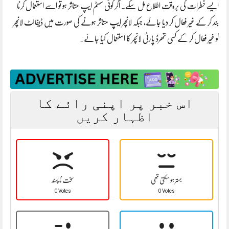
ایسے خطرات کی بروقت اطلاع مل سکے۔ اگر کوئی سسٹم ایپ متاثر ہو تو اسے استعمال کرنا
بند کر کے غیر فعال کر دیا جائے، جبکہ لانچر ایپ متاثر ہونے کی صورت میں ڈیفالٹ لانچر
کو غیر فعال کر کے کسی تھرڈ پارٹی لانچر کا استعمال کیا جائے۔
اس خبر پر اپنی رائے کا
اظہار کریں
بہتر ہو سکتی تھی
سخت نا پسند
0 Votes
0 Votes