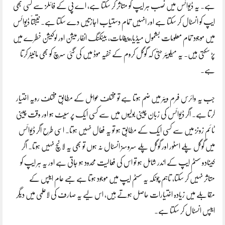
ہے۔ یہ ڈیوائس میں نصب ہر ایپ کو متاثر کر سکتا ہے، اے پی کے فائلز سے کسی بھی
ایپ کو انسٹال کر سکتا ہے اور انہیں تمام دستیاب اجازتیں دے سکتا ہے۔ نتیجتاً ڈیوائس
میں موجود تمام معلومات بشمول میڈیا، پیغامات، بینکنگ انفارمیشن اور لوکیشن خطرے میں
پڑ سکتی ہیں۔ یہ میلویئر حتیٰ کہ گوگل کروم کے خفیہ موڈ میں کی گئی سرچ کو بھی مانیٹر کرتا
ہے۔
جب یہ وائرس فرم ویئر میں ضم ہوتا ہے تو مختلف عوامل کے مطابق مختلف رویہ اختیار
کرتا ہے۔ اگر ڈیوائس کی زبان چینی بولیوں میں سے کسی ایک پر سیٹ ہو اور وقت چینی
ٹائم زونز میں سے کسی ایک کے مطابق ہو تو یہ فعال نہیں ہوتا۔ اسی طرح اگر ڈیوائس
میں گوگل پلے اسٹور اور گوگل پلے سروسز انسٹال نہ ہوں تو بھی یہ لانچ نہیں ہوتا۔ اگر
کینادو سسٹم ایپ کے اندر شامل ہو تو اس کی فعالیت محدود ہو جاتی ہے اور یہ ہر ایپ کو
متاثر نہیں کر سکتا، تاہم چونکہ یہ سسٹم ایپ میں موجود ہوتا ہے جسے عام ایپس کے
مقابلے میں زیادہ اختیارات حاصل ہوتے ہیں، اس لیے یہ صارف کی لاعلمی میں دیگر
ایپس انسٹال کر سکتا ہے۔