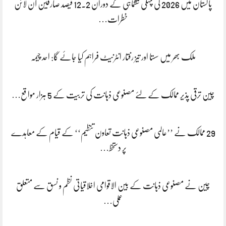
پاکستان میں 2026 کی پہلی ششماہی کے دوران 12.2 فیصد صارفین آن لائن
خطرات…
ملک بھر میں سستا اور تیز رفتار انٹرنیٹ فراہم کیا جائے گا: احد چیمہ
چین ترقی پذیر ممالک کے لئے مصنوعی ذہانت کی تربیت کے 5 ہزار مواقع…
29 ممالک نے ’’عالمی مصنوعی ذہانت تعاون تنظیم‘‘ کے قیام کے معاہدے
پر دستخط…
چین نے مصنوعی ذہانت کے بین الاقوامی اخلاقیاتی نظم و نسق سے متعلق
عملی…