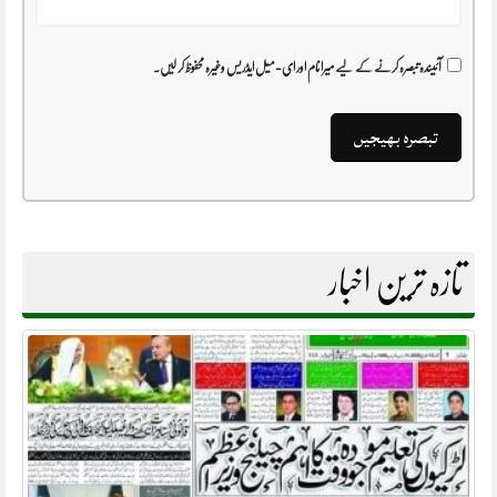
آئیندہ تبصرہ کرنے کے لیے میرا نام اور ای-میل ایڈریس وغیرہ محفوظ کر لیں۔
تازہ ترین اخبار