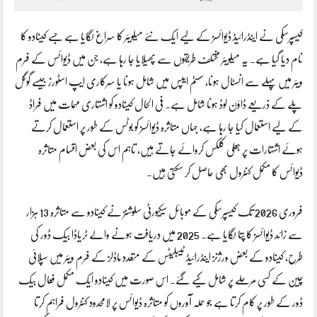
کیسپرسکی نے اینڈرائیڈ ڈیوائسز کے لیے ایک نئے میلویئر کا سراغ لگایا ہے جسے کینادو کا
نام دیا گیا ہے۔ یہ میلویئر مختلف طریقوں سے پھیلایا جا رہا ہے، جن میں ڈیوائس کے فرم
ویئر میں پہلے سے انسٹال ہونا، سسٹم ایپس میں شامل ہونا یا سرکاری ایپ اسٹورز جیسے گوگل
پلے کے ذریعے ڈاؤن لوڈ ہونا شامل ہے۔ فی الحال کینادو کو اشتہاری مہمات میں فراڈ
کے لیے استعمال کیا جا رہا ہے، جہاں متاثرہ ڈیوائسز کو بوٹس کے طور پر استعمال کرتے
ہوئے اشتہارات پر جعلی کلکس کروائے جاتے ہیں، تاہم اس کی بعض اقسام متاثرہ
ڈیوائس کا مکمل کنٹرول بھی حاصل کر سکتی ہیں۔
فروری 2026 تک کیسپرسکی کے موبائل سیکیورٹی سلوشنز نے کینادو سے متاثرہ 13 ہزار
سے زائد ڈیوائسز کا پتا لگایا ہے۔ 2025 میں دریافت ہونے والے ٹریاڈا بیک ڈور کی
طرح، کینادو کے بعض ورژنز اینڈرائیڈ ٹیبلیٹس کے متعدد ماڈلز کے فرم ویئر میں سپلائی
چین کے کسی مرحلے پر شامل کیے گئے۔ اس صورت میں کینادو ایک مکمل فعال بیک
ڈور کے طور پر کام کرتا ہے جو حملہ آوروں کو متاثرہ ڈیوائس پر لامحدود کنٹرول فراہم کرتا