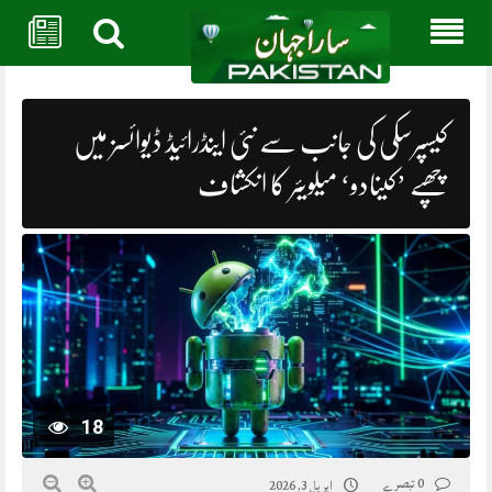
Skip
to
content
کیسپرسکی کی جانب سے نئی اینڈرائیڈ ڈیوائسز میں
چھپے ’کینادو‘ میلویئر کا انکشاف
18
0 تبصرے
اپریل 3, 2026