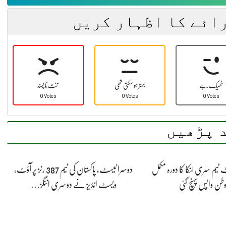
رائے کا اظہار کریں
ٹھیک ہے
بہتر ہو سکتی تھی
سخت نا پسند
0 Votes
0 Votes
0 Votes
 پڑھیں
 ٹیم سری لنکا کا دورہ مکمل
دوسرا ٹیسٹ، پاکستان کی ٹیم 387 رنز پر آؤٹ،
ن واپس پہنچ گئی
ویسٹ انڈیز نے دوسری اننگز…