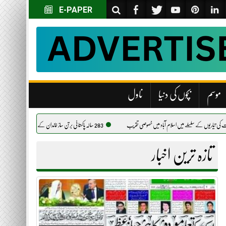
E-PAPER
موسم
بچوں کی دنیا
ناول
283 سالہ پاکستانی برتن ساز خاندان کے وارث کو جنگ دے ژین میں تہذیب کے “روحانی بھائی” مل گئے
تازہ ترین اخبار