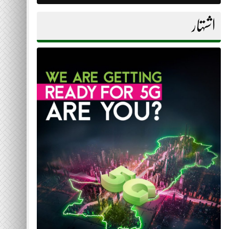
اشتہار