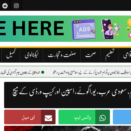
وامی
تعلیم
صحت
صنعت و تجارت
ٹیکنالوجی
کھیل
ے لیے مفاہمتی یادداشت پر دستخط
انڈونیشیا کے 81ویں یومِ آزادی کی تقریبات کی تیاریوں کے سلسلے میں اسلام آباد میں خصوصی تقریب
ڈ، مصر، بیلجیئم، سعودی عرب، یوراگوئے، اسپین اور کیپ ورڈی کے میچ
واٹس ایپ
ای میل