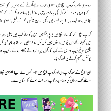
میچ میں 65 فیصد بال اپنے قبضے میں رکھی اور 27 شاٹس لگائے، لیکن سعودی دفاع نے طویل عرصے تک مزاحمت جاری رکھی۔
گروپ ایچ کے ایک اور میچ میں یورپی چیمپئن اسپین کو ورلڈ کپ میں پہلی مرتبہ 
میں کھیلے گئے اس میچ میں دونوں ٹیمیں کوئی گول نہ کرسکیں اور مقابلہ بغیر کسی
یقینی مواقع کیپ ورڈی کے تجربہ کار گول کیپر ووزینہ نے ناکام بنائے۔ کیپ 
پوائنٹس تقسیم کرنے پر مجبور کردیا۔
ان نتائج کے بعد گروپ جی اور گروپ ایچ میں تمام ٹیموں نے اپنے افتتاحی
مرحلے تک رسائی کی دوڑ مزید دلچسپ اور سخت ہونے کا امکان ہے۔