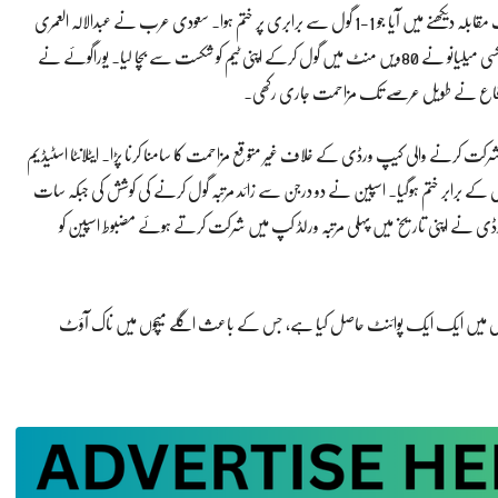
دوسری جانب گروپ ایچ میں سعودی عرب اور یوراگوئے کے درمیان بھی سخت مقابلہ دیکھنے میں آیا جو 1-1 گول سے برابری پر ختم ہوا۔ سعودی عرب نے عبدالالہ العمری
کے 41ویں منٹ کے گول کی بدولت برتری حاصل کی، تاہم یوراگوئے کے میکسی میلیانو نے 80ویں منٹ میں گول کرکے اپنی ٹیم کو شکست سے بچا لیا۔ یوراگوئے نے
شرکت کرنے والی کیپ ورڈی کے خلاف غیر متوقع مزاحمت کا سامنا کرنا پڑا۔ ایٹلانٹا اسٹیڈیم
 گول کے برابر ختم ہوگیا۔ اسپین نے دو درجن سے زائد مرتبہ گول کرنے کی کوشش کی جبکہ سات
ورڈی نے اپنی تاریخ میں پہلی مرتبہ ورلڈ کپ میں شرکت کرتے ہوئے مضبوط اسپین کو
 میچوں میں ایک ایک پوائنٹ حاصل کیا ہے، جس کے باعث اگلے میچوں میں ناک آؤٹ