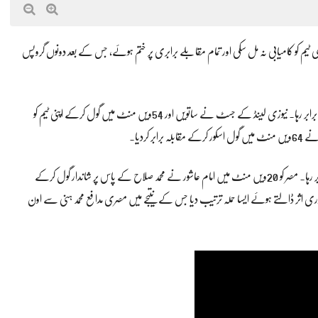
ں کسی بھی ٹیم کو کامیابی نہ مل سکی اور تمام مقابلے برابری پر ختم ہوئے، جس کے بعد دونوں گروپس
گروپ جی میں ایران اور نیوزی لینڈ کے درمیان سنسنی خیز مقابلہ 2-2 گول سے برابر رہا۔ نیوزی لینڈ کے جسٹ نے ساتویں اور 54ویں منٹ میں گول کرکے اپنی ٹیم کو
اسی گروپ کے دوسرے میچ میں مصر اور بیلجیئم کا مقابلہ بھی 1-1 گول سے برابر رہا۔ مصر کو 20ویں منٹ میں امام عاشور نے محمد صلاح کے پاس پر شاندار گول کرکے
کاکو نے فوری اثر ڈالتے ہوئے ایسا حملہ ترتیب دیا جس کے نتیجے میں مصری مدافع محمد ہنی سے اون