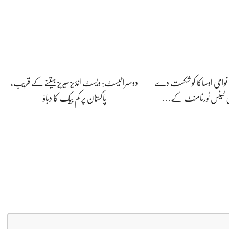
نے نوامی اوساکا کو شکست دے
دوسرا ٹیسٹ: ویسٹ انڈیز سیریز جیتنے کے قریب،
ن ٹینس ٹورنامنٹ کے…
پاکستان پر کم بیک کا دباؤ