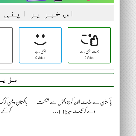
اس خبر پر اپنی 
بہت اچھی ہے
اچھی ہے
0 Votes
0 Votes
مزید
پاکستان نے ویسٹ انڈیز کو 8 وکٹوں سے شکست
پاکستان ویمن کرکٹ
دے کر ٹیسٹ سیریز 1-1…
کرکے وط