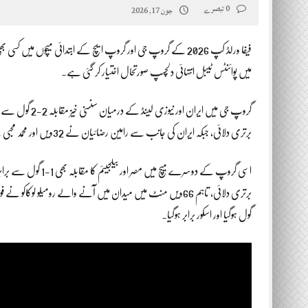
0 تبصرے
جون 17, 2026
فیفا ورلڈ کپ 2026 کے گروپ جی اور گروپ ایچ کے ابتدائی میچوں می
میں پوائنٹس ٹیبل انتہائی دلچسپ صورتحال اختیار کر گئی ہے۔
برتری دلائی، جبکہ ایران کی جانب سے رامین رضائیان نے 32ویں اور محمد محبی نے 64ویں منٹ میں گول اسکور کرکے مقابلہ برابر کردیا۔
برتری دلائی، تاہم 66ویں منٹ میں میدان میں آنے والے رومیلو لو
گول ہوگیا اور اسکور برابر ہوگیا۔