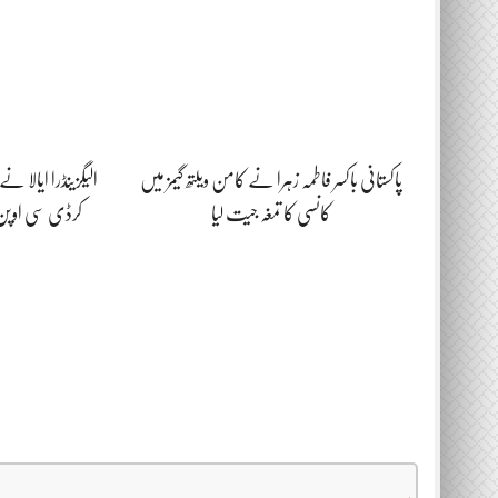
پاکستانی باکسر فاطمہ زہرا نے کامن ویلتھ گیمز میں
الیگزینڈرا ایالا 
کانسی کا تمغہ جیت لیا
کرڈی سی اوپ