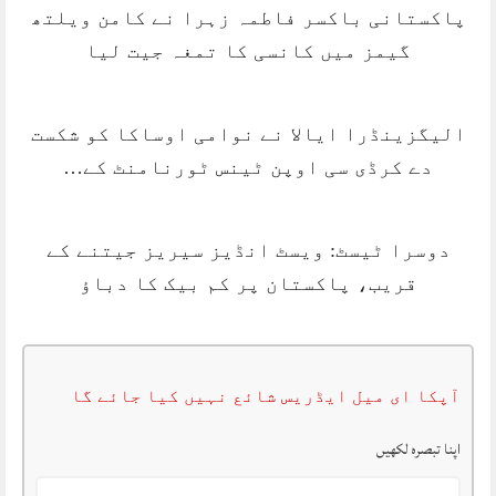
پاکستانی باکسر فاطمہ زہرا نے کامن ویلتھ
گیمز میں کانسی کا تمغہ جیت لیا
الیگزینڈرا ایالا نے نوامی اوساکا کو شکست
دے کرڈی سی اوپن ٹینس ٹورنامنٹ کے…
دوسرا ٹیسٹ: ویسٹ انڈیز سیریز جیتنے کے
قریب، پاکستان پر کم بیک کا دباؤ
آپکا ای میل ایڈریس شائع نہیں کیا جائے گا
اپنا تبصرہ لکھیں