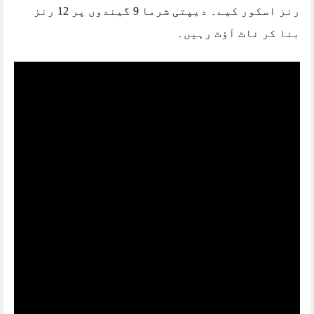
رنز اسکور کیے۔ دیپتی شرما 9 گیندوں پر 12 رنز
بنا کر ناٹ آؤٹ رہیں۔