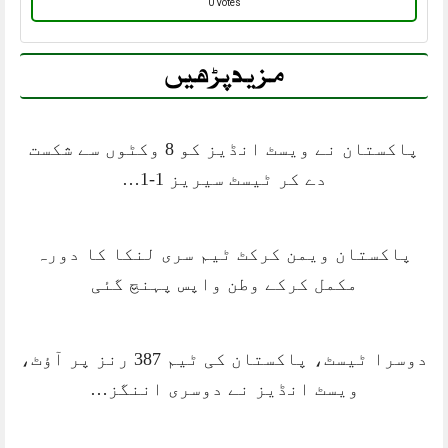
0 Votes
مزید پڑھیں
پاکستان نے ویسٹ انڈیز کو 8 وکٹوں سے شکست
دے کر ٹیسٹ سیریز 1-1…
پاکستان ویمن کرکٹ ٹیم سری لنکا کا دورہ
مکمل کرکے وطن واپس پہنچ گئی
دوسرا ٹیسٹ، پاکستان کی ٹیم 387 رنز پر آؤٹ،
ویسٹ انڈیز نے دوسری اننگز…