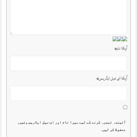
آپکا نام
*
آپکا ای میل ایڈریس
*
آئیندہ تبصرہ کرنے کے لیے میرا نام اور ای-میل ایڈریس وغیرہ
محفوظ کر لیں۔