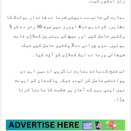
رنز اسکور کیے۔
بھارت کی جانب سے دیپتی شرما نے شاندار بولنگ کا
مظاہرہ کرتے ہوئے 4 اوورز میں صرف 10 رنز دے کر 5
وکٹیں حاصل کیں اور میچ کی بہترین کھلاڑی ثابت
ہوئیں۔ سری چرانی نے 3 وکٹیں حاصل کیں جبکہ
شیفالی ورما نے ایک کھلاڑی کو آؤٹ کیا۔
اس فتح کے ساتھ بھارت نے گروپ اے میں اہم دو
پوائنٹس حاصل کر لیے، جبکہ پاکستان کو ایونٹ
میں اپنی مہم کے آغاز پر شکست کا سامنا کرنا
پڑا۔