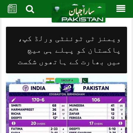
Skip
to
content
ویمنز ٹی ٹوئنٹی ورلڈ کپ،
پاکستان کو پہلے ہی میچ
میں بھارت کے ہاتھوں شکست