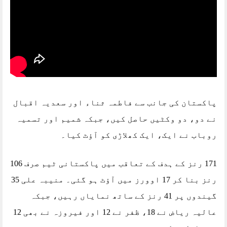
پاکستان کی جانب سے فاطمہ ثناء اور سعدیہ اقبال
نے دو، دو وکٹیں حاصل کیں، جبکہ شمیم اور تسمیہ
روباب نے ایک، ایک کھلاڑی کو آؤٹ کیا۔
171 رنز کے ہدف کے تعاقب میں پاکستانی ٹیم صرف 106
رنز بنا کر 17 اوورز میں آؤٹ ہو گئی۔ منیبہ علی 35
گیندوں پر 41 رنز کے ساتھ نمایاں رہیں، جبکہ
عالیہ ریاض نے 18، ظفر نے 12 اور فیروزہ نے بھی 12