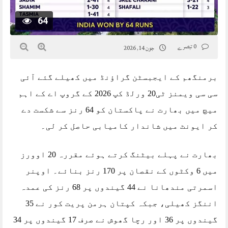
64
0 تبصرے
جون 14, 2026
برمنگھم کے ایجبسٹن گراؤنڈ میں کھیلے گئے آئی
سی سی ویمنز ٹی20 ورلڈ کپ 2026 کے گروپ اے کے اہم
میچ میں بھارت نے پاکستان کو 64 رنز سے شکست دے
کر ایونٹ میں شاندار کامیابی حاصل کر لی۔
بھارت نے پہلے بیٹنگ کرتے ہوئے مقررہ 20 اوورز
میں 6 وکٹوں کے نقصان پر 170 رنز بنائے۔ اوپنر
اسمرتی مندھانا نے 44 گیندوں پر 68 رنز کی عمدہ
اننگز کھیلی، جبکہ کپتان ہرمن پریت کور نے 35
گیندوں پر 36 اور رچا گھوش نے صرف 17 گیندوں پر 34