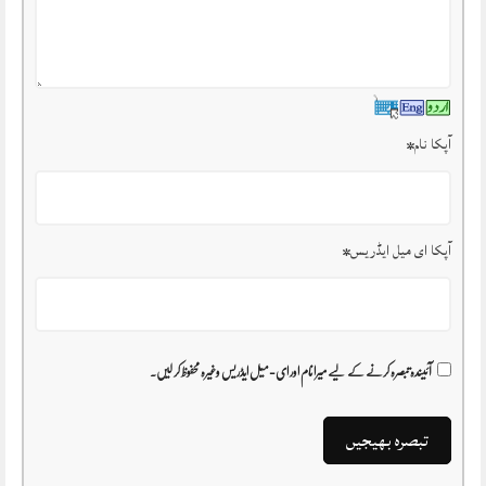
آپکا نام
*
آپکا ای میل ایڈریس
*
آئیندہ تبصرہ کرنے کے لیے میرا نام اور ای-میل ایڈریس وغیرہ محفوظ کر لیں۔