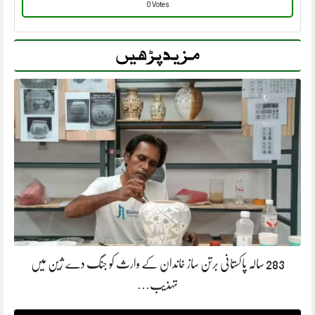
0 Votes
مزید پڑھیں
283 سالہ پاکستانی برتن ساز خاندان کے وارث کو جنگ دے ژین میں
تہذیب…