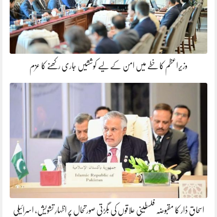
وزیراعظم کا خطے میں امن کے لیے کوششیں جاری رکھنے کا عزم
اسحاق ڈار کا مقبوضہ فلسطینی علاقوں کی بگڑتی صورتحال پر اظہارِ تشویش، اسرائیلی