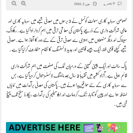
0 تبصرے
جون 3, 2026
خصوصی سرمایہ کاری سہولت کونسل نے 3 برسوں میں معدنی شعبے میں سرمایہ کاری اور
عالمی شراکت داری کے ذریعے پاکستان کی معاشی ترقی میں اہم کردار ادا کیا ہے۔ریکوڈک،
سینڈک اور دیگر منصوبوں میں بہتری سے معدنی ترقی کے نئے دور کا آغاز ہوا ہے۔معدنی
شعبے کیلئے قومی فنڈ، ایک جیسے قوانین اور جدید لائسنسنگ کا نظام متعارف کرایا گیا ہے۔
پاک سالٹ اور ایک چینی کمپنی کے درمیان نمک کی صنعت میں اہم شراکت داری
قائم ہوئی ہے۔آزاد کشمیر میں تقریباً 2 سال بعد مائننگ لائسنسز بحال کر دیا گیا ہے، جس
سے سرمایہ کاری کے نئے مواقع پیدا ہوئے ہیں۔پاکستان کی معدنی برآمدات میں نمایاں
اضافہ ہوا ہے اور چین کو تانبا، زنک، کرومائٹ اور ایلومینیم کی برآمدات ریکارڈ سطح تک پہنچ
گئی ہیں۔