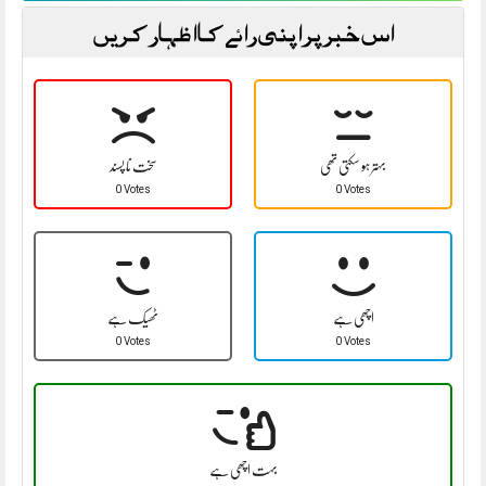
اس خبر پر اپنی رائے کا اظہار کریں
بہتر ہو سکتی تھی
سخت نا پسند
0 Votes
0 Votes
اچھی ہے
ٹھیک ہے
0 Votes
0 Votes
بہت اچھی ہے