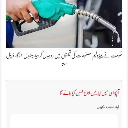
حکومت نے پیٹرولیم مصنوعات کی قیمتوں میں ردوبدل کر دیا، پیٹرول مہنگا، ڈیزل
سستا
آپکا ای میل ایڈریس شائع نہیں کیا جائے گا
اپنا تبصرہ لکھیں