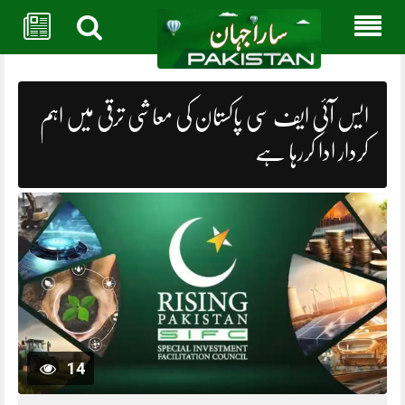
Skip
to
content
ایس آئی ایف سی پاکستان کی معاشی ترقی میں اہم
کردار ادا کررہا ہے
14