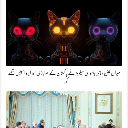
میراج کِٹن سائبر جاسوسی میلویئر نے پاکستان کے ہوابازی اور ایرو اسپیس شعبے
کو…