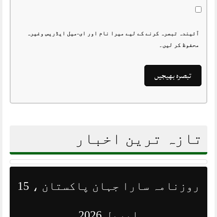
آئیندہ تبصرہ کرنے کے لیے میرا نام اور ای-میل ایڈریس وغیرہ
محفوظ کر لیں۔
تازہ ترین اخبار
روزنامہ سارا جہان پاکستان ، 15
اپریل 2026