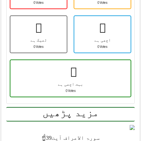
0 Votes
0 Votes
اچھی ہے
ٹھیک ہے
0 Votes
0 Votes
بہت اچھی ہے
0 Votes
مزید پڑھیں
سورۃ الاعراف آیت39☝️