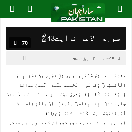
Skip
to
content
سورۃ الاعراف آیت43☝️
70
0 تبصرے
اپریل 3, 2026
وَنَزَعْنَا مَا فِىْ صُدُوْرِهِـمْ مِّنْ غِلٍّ تَجْرِىْ مِنْ تَحْتِـهِـمُ
الْاَنْـهَارُ ۖ وَقَالُوا الْحَـمْدُ لِلّـٰهِ الَّـذِىْ هَدَانَا
لِـهٰذَا وَمَا كُنَّا لِنَـهْتَدِىَ لَوْلَآ اَنْ هَدَانَا اللّـٰهُ ۖ لَقَدْ
جَآءَتْ رُسُلُ رَبِّنَا بِالْحَقِّ ۖ وَنُوْدُوٓا اَنْ تِلْكُمُ الْجَنَّـةُ
اُوْرِثْتُمُوْهَا بِمَا كُنْتُـمْ تَعْمَلُوْنَ (43)
اور ہم دور کر دیں گے جو کچھ ان کے دلوں میں خفگی