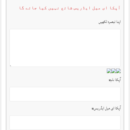
آپکا ای میل ایڈریس شائع نہیں کیا جائے گا
اپنا تبصرہ لکھیں
آپکا نام
*
آپکا ای میل ایڈریس
*