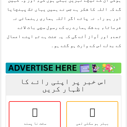
ہوگی ان کے نیچے نہریں بہتی ہوں گی، اور وہ کہیں
گے کہ اللہ کا شکر ہے جس نے ہمیں یہاں تک پہنچایا
اور ہم راہ نہ پاتے اگر اللہ ہماری رہنمائی نہ
فرماتا، بے شک ہمارے رب کے رسول سچی بات لائے
تھے، اور آواز آئے گی کہ یہ جنت ہے تم اپنے اعمال
کے بدلے اس کے وارث ہو گئے ہو۔
اس خبر پر اپنی رائے کا
اظہار کریں
بہتر ہو سکتی تھی
سخت نا پسند