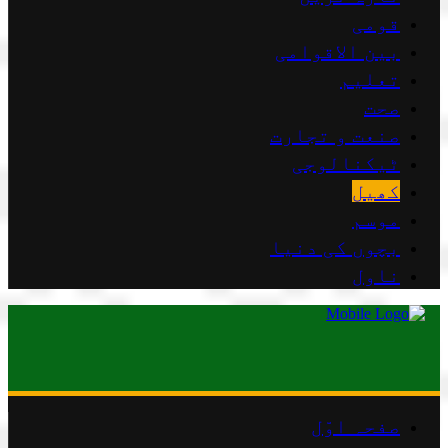
قومی
بین الاقوامی
تعلیم
صحت
صنعت و تجارت
ٹیکنالوجی
کھیل
موسم
بچوں کی دنیا
ناول
صفحہ اوّل