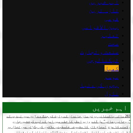
اہم خبریں
تازہ ترین
قومی
بین الاقوامی
تعلیم
صحت
صنعت و تجارت
ٹیکنالوجی
کھیل
موسم
بچوں کی دنیا
ناول
اہم خبریں
283 سالہ پاکستانی برتن ساز خاندان کے وارث کو جنگ دے ژین میں تہذیب کے
“روحانی بھائی” مل گئے
وزیراعظم کا خطے میں امن کے لیے کوششیں جاری
رکھنے کا عزم
اسحاق ڈار کا مقبوضہ فلسطینی علاقوں کی بگڑتی صورتحال پر
اظہارِ تشویش، اسرائیلی اقدامات کی مذمت
گلگت بلتستان کے ترقیاتی