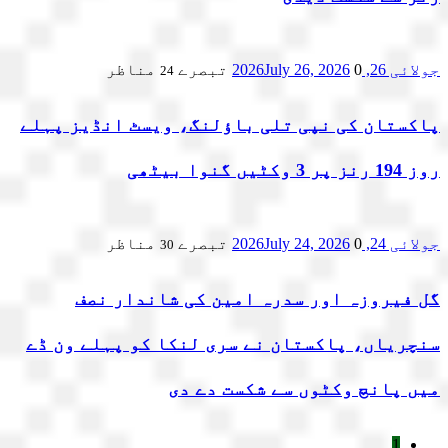
جولائی 26, 2026
0 تبصرے
July 26, 2026
مناظر
24
پاکستان کی نپی تلی باؤلنگ، ویسٹ انڈیز پہلے
روز 194 رنز پر 3 وکٹیں گنوا بیٹھی
جولائی 24, 2026
0 تبصرے
July 24, 2026
مناظر
30
گل فیروزہ اور سدرہ امین کی شاندار نصف
سنچریاں، پاکستان نے سری لنکا کو پہلے ون ڈے
میں پانچ وکٹوں سے شکست دے دی
1