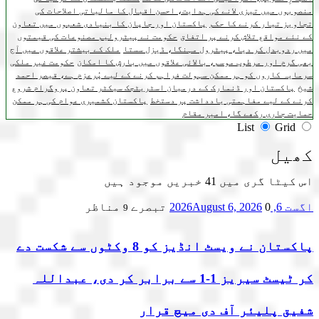
منصوبوں میں تیزی لانے کی ہدایت، احسن اقبال کا مالیاتی اصلاحات کی
تجاویز تیار کرنے کا حکم
پاکستان اور جاپان کا بنیادی شعبوں میں تعاون
کے نئے مواقع تلاش کرنے پر اتفاق
حکومت نے پیٹرولیم مصنوعات کی قیمتوں
میں ردوبدل کر دیا، پیٹرول مہنگا، ڈیزل سستا
ملک کے بیشتر علاقوں میں آج
بھی گرم اور مرطوب موسم، بالائی علاقوں میں بارش کا امکان
حکومت غیر ملکی
سرمایہ کاروں کو ہر ممکن سہولت فراہم کرنے کے لیے پُرعزم ہے، قیصر احمد
شیخ
پاکستان اور ڈنمارک کے درمیان اسٹریٹجک سیکٹر تعاون پروگرام شروع
کرنے کے لیے مفاہمتی یادداشت پر دستخط
پاکستان کشمیری عوام کی ہر ممکن
حمایت جاری رکھے گا، امیر مقام
List
Grid
کھیل
اس کیٹا گری میں
41
خبریں موجود ہیں
اگست 6, 2026
0 تبصرے
August 6, 2026
مناظر
9
پاکستان نے ویسٹ انڈیز کو 8 وکٹوں سے شکست دے
کر ٹیسٹ سیریز 1-1 سے برابر کر دی، عبداللہ
شفیق پلیئر آف دی میچ قرار