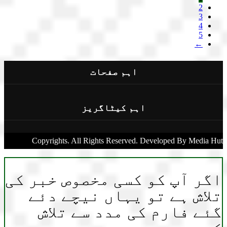
2
3
4
5
←
اہم صفحات
اہم کیٹاگریز
Copyrights. All Rights Reserved. Developed By Media Hut
اگر آپ کو کسی مخصوص خبر کی
تلاش ہے تو یہاں نیچے دئے
گئے فارم کی مدد سے تلاش