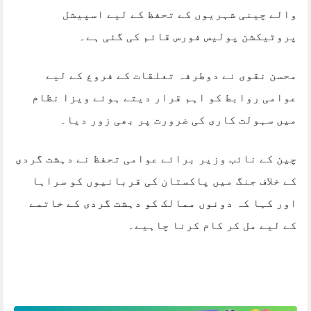
والے چینی شہریوں کے تحفظ کے لیے اسپیشل
پروٹیکشن پولیس فورس قائم کی گئی ہے۔
محسن نقوی نے دوطرفہ تعلقات کے فروغ کے لیے
عوامی روابط کو اہم قرار دیتے ہوئے ویزا نظام
میں سہولت کاری کی ضرورت پر بھی زور دیا۔
چین کے نائب وزیر برائے عوامی تحفظ نے دہشت گردی
کے خلاف جنگ میں پاکستان کی قربانیوں کو سراہا
اور کہا کہ دونوں ممالک کو دہشت گردی کے خاتمے
کے لیے مل کر کام کرنا چاہیے۔