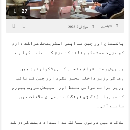
27
0 تبصرے
جولائی 9, 2026
پاکستان اور چین نے اپنی اسٹریٹجک شراکت داری
کو مزید مستحکم بنانے کے عزم کا اعادہ کیا ہے۔
یہ پیش رفت اقوام متحدہ کے ہیڈکوارٹرز میں
وفاقی وزیر داخلہ محسن نقوی اور چین کے نائب
وزیر برائے عوامی تحفظ اور اسپیشل سروس بیورو
کے سربراہ لِنگ ژی فینگ کے درمیان ملاقات میں
سامنے آئی۔
ملاقات میں دونوں ممالک نے انسداد دہشت گردی کے