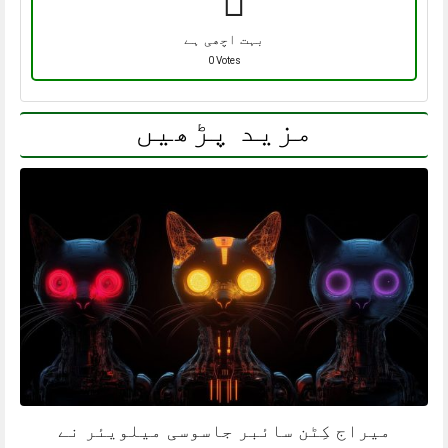
بہت اچھی ہے
0 Votes
مزید پڑھیں
میراج کِٹن سائبر جاسوسی میلویئر نے