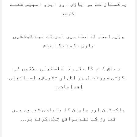
پاکستان کے ہوابازی اور ایرو اسپیس شعبے
کو…
وزیراعظم کا خطے میں امن کے لیے کوششیں
جاری رکھنے کا عزم
اسحاق ڈار کا مقبوضہ فلسطینی علاقوں کی
بگڑتی صورتحال پر اظہارِ تشویش، اسرائیلی
اقدامات…
پاکستان اور جاپان کا بنیادی شعبوں میں
تعاون کے نئے مواقع تلاش کرنے پر…