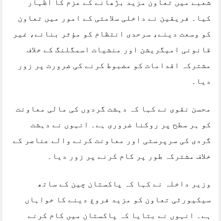
شعبے میں تعاون مزید بڑھانے کے عزم کا اظہار
کیا۔ فریقین نے داخلی سلامتی کے امور میں تعاون
کو وسعت دینے، سرحدی انتظام کو مؤثر بنانے، غیر
قانونی امیگریشن اور منشیات اسمگلنگ کے خلاف
مشترکہ اقدامات کو مضبوط کرنے کی ضرورت پر زور
دیا۔
محسن نقوی نے کہا کہ دہشت گردوں کی مالی معاونت
کو ہر سطح پر روکنا ضروری ہے۔ انہوں نے دہشت
گردی کی سرپرستی اور معاونت کرنے والے عناصر کے
خلاف مشترکہ طور پر کام کرنے پر زور دیا۔
وزیر داخلہ نے کہا کہ پاکستان چین کے ساتھ
سیکیورٹی تعاون کو مزید فروغ دینے کا خواہاں
ہے۔ انہوں نے بتایا کہ پاکستان میں کام کرنے