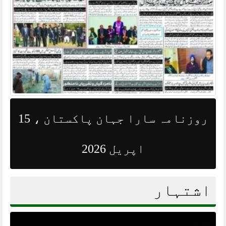
روزنامہ سارا جہان پاکستان ، 15
اپریل 2026
اشتہار