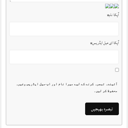
آپکا نام
*
آپکا ای میل ایڈریس
*
آئیندہ تبصرہ کرنے کے لیے میرا نام اور ای-میل ایڈریس وغیرہ
محفوظ کر لیں۔