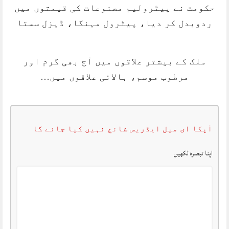
حکومت نے پیٹرولیم مصنوعات کی قیمتوں میں
ردوبدل کر دیا، پیٹرول مہنگا، ڈیزل سستا
ملک کے بیشتر علاقوں میں آج بھی گرم اور
مرطوب موسم، بالائی علاقوں میں…
آپکا ای میل ایڈریس شائع نہیں کیا جائے گا
اپنا تبصرہ لکھیں