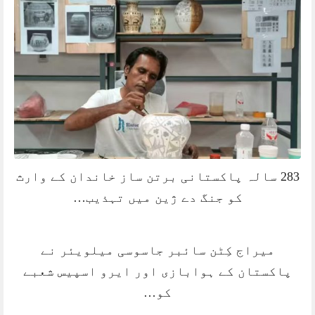
283 سالہ پاکستانی برتن ساز خاندان کے وارث
کو جنگ دے ژین میں تہذیب…
میراج کِٹن سائبر جاسوسی میلویئر نے
پاکستان کے ہوابازی اور ایرو اسپیس شعبے
کو…