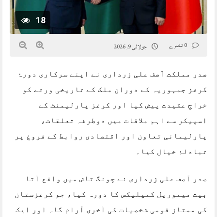
18
0 تبصرے
جولائی 9, 2026
صدر مملکت آصف علی زرداری نے اپنے سرکاری دورۂ
کرغز جمہوریہ کے دوران ملک کے تاریخی ورثے کو
خراجِ عقیدت پیش کیا اور کرغز پارلیمنٹ کے
اسپیکر سے اہم ملاقات میں دوطرفہ تعلقات،
پارلیمانی تعاون اور اقتصادی روابط کے فروغ پر
تبادلۂ خیال کیا۔
صدر آصف علی زرداری نے چونگ تاش میں واقع آتا
بیت میموریل کمپلیکس کا دورہ کیا، جو کرغزستان
کی ممتاز قومی شخصیات کی آخری آرام گاہ اور ایک