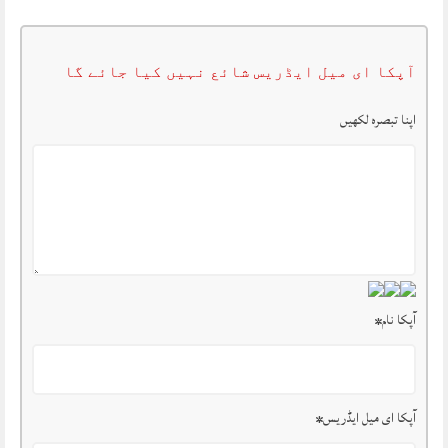
آپکا ای میل ایڈریس شائع نہیں کیا جائے گا
اپنا تبصرہ لکھیں
آپکا نام
*
آپکا ای میل ایڈریس
*