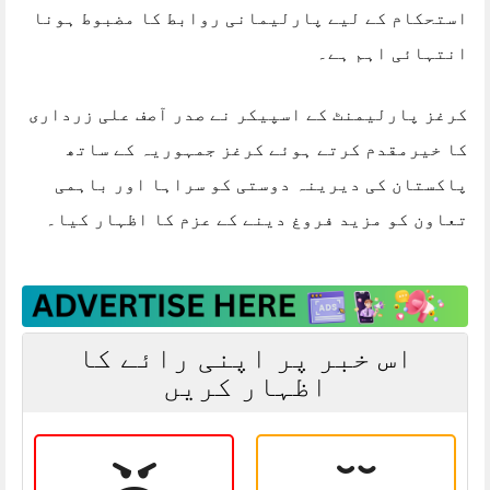
استحکام کے لیے پارلیمانی روابط کا مضبوط ہونا
انتہائی اہم ہے۔
کرغز پارلیمنٹ کے اسپیکر نے صدر آصف علی زرداری
کا خیرمقدم کرتے ہوئے کرغز جمہوریہ کے ساتھ
پاکستان کی دیرینہ دوستی کو سراہا اور باہمی
تعاون کو مزید فروغ دینے کے عزم کا اظہار کیا۔
اس خبر پر اپنی رائے کا
اظہار کریں