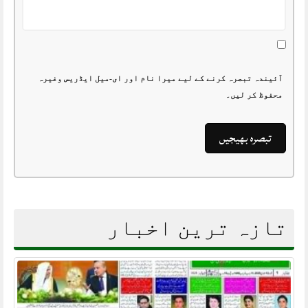
آئیندہ تبصرہ کرنے کے لیے میرا نام اور ای-میل ایڈریس وغیرہ
محفوظ کر لیں۔
تازہ ترین اخبار