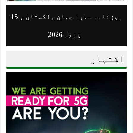
روزنامہ سارا جہان پاکستان ، 15
اپریل 2026
اشتہار