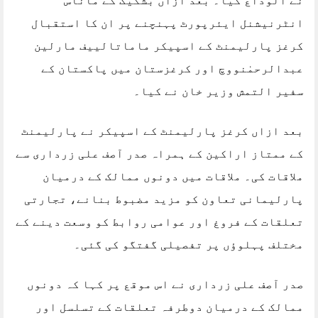
نے الوداع کیا۔ بعد ازاں بشکیک کے ماناس
انٹرنیشنل ایئرپورٹ پہنچنے پر ان کا استقبال
کرغز پارلیمنٹ کے اسپیکر ماماتالییف مارلین
عبدالرحمٰنووچ اور کرغزستان میں پاکستان کے
سفیر التمش وزیر خان نے کیا۔
بعد ازاں کرغز پارلیمنٹ کے اسپیکر نے پارلیمنٹ
کے ممتاز اراکین کے ہمراہ صدر آصف علی زرداری سے
ملاقات کی۔ ملاقات میں دونوں ممالک کے درمیان
پارلیمانی تعاون کو مزید مضبوط بنانے، تجارتی
تعلقات کے فروغ اور عوامی روابط کو وسعت دینے کے
مختلف پہلوؤں پر تفصیلی گفتگو کی گئی۔
صدر آصف علی زرداری نے اس موقع پر کہا کہ دونوں
ممالک کے درمیان دوطرفہ تعلقات کے تسلسل اور