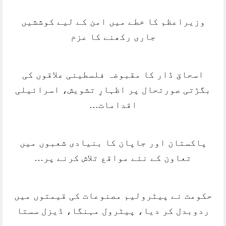
وزیراعظم کا خطے میں امن کے لیے کوششیں
جاری رکھنے کا عزم
اسحاق ڈار کا مقبوضہ فلسطینی علاقوں کی
بگڑتی صورتحال پر اظہارِ تشویش، اسرائیلی
اقدامات…
پاکستان اور جاپان کا بنیادی شعبوں میں
تعاون کے نئے مواقع تلاش کرنے پر…
حکومت نے پیٹرولیم مصنوعات کی قیمتوں میں
ردوبدل کر دیا، پیٹرول مہنگا، ڈیزل سستا