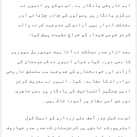
اہم تاریخی یادگار ہے۔ اس موقع پر انہوں نے
مرکزی یادگار پر پھولوں کی چادر چڑھائی اور
مختلف ادوار میں آزادی کی جدوجہد کرنے والے
کرغز قومی شہداء کو خراجِ عقیدت پیش کیا۔
بعد ازاں صدر مملکت نے آتا بیت میموریل میوزیم
کا بھی دورہ کیا، جہاں انہوں نے کرغزستان کی
آزادی اور خودمختاری کی جدوجہد سے متعلق تاریخی
نوادرات کا مشاہدہ کیا۔ انہوں نے معروف کرغز
ادیب چنگیز آئتماتوف کی یادگار پر بھی حاضری
دی، جو اسی مقام پر آسودۂ خاک ہیں۔
اس سے قبل صدر آصف علی زرداری کو اسیک کول
ایئرپورٹ، تامچی پر کرغزستان کے صدر صدر جپاروف