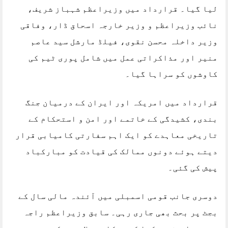
لیا گیا۔ قرارداد میں وزیراعظم شہباز شریف،
نائب وزیراعظم و وزیر خارجہ اسحاق ڈار، وفاقی
وزیر داخلہ محسن نقوی، فیلڈ مارشل سید عاصم
منیر اور مذاکراتی عمل میں شامل پوری ٹیم کی
کاوشوں کو سراہا گیا۔
قرارداد میں امریکہ اور ایران کے درمیان جنگ
بندی، کشیدگی کے خاتمے اور امن و استحکام کے
تاریخی معاہدے کو ایک اہم سفارتی کامیابی قرار
دیتے ہوئے دونوں ممالک کی قیادت کو مبارکباد
پیش کی گئی۔
دوسری جانب قومی اسمبلی میں آئندہ مالی سال کے
بجٹ پر بحث بھی جاری رہی۔ سابق وزیراعظم راجہ