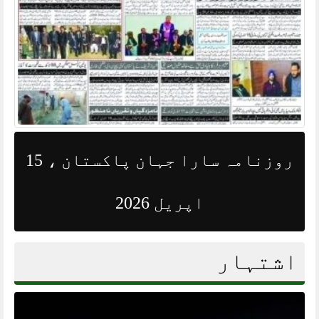
روزنامہ سارا جہان پاکستان ، 15
اپریل 2026
اشتہار