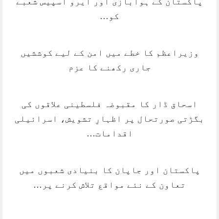
پاکستان کے ہوابازی اور ایرو اسپیس شعبے
کو…
وزیراعظم کا خطے میں امن کے لیے کوششیں
جاری رکھنے کا عزم
اسحاق ڈار کا مقبوضہ فلسطینی علاقوں کی
بگڑتی صورتحال پر اظہارِ تشویش، اسرائیلی
اقدامات…
پاکستان اور جاپان کا بنیادی شعبوں میں
تعاون کے نئے مواقع تلاش کرنے پر…