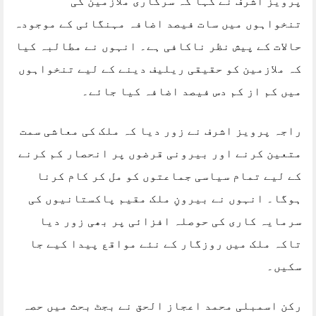
پرویز اشرف نے کہا کہ سرکاری ملازمین کی
تنخواہوں میں سات فیصد اضافہ مہنگائی کے موجودہ
حالات کے پیش نظر ناکافی ہے۔ انہوں نے مطالبہ کیا
کہ ملازمین کو حقیقی ریلیف دینے کے لیے تنخواہوں
میں کم از کم دس فیصد اضافہ کیا جائے۔
راجہ پرویز اشرف نے زور دیا کہ ملک کی معاشی سمت
متعین کرنے اور بیرونی قرضوں پر انحصار کم کرنے
کے لیے تمام سیاسی جماعتوں کو مل کر کام کرنا
ہوگا۔ انہوں نے بیرونِ ملک مقیم پاکستانیوں کی
سرمایہ کاری کی حوصلہ افزائی پر بھی زور دیا
تاکہ ملک میں روزگار کے نئے مواقع پیدا کیے جا
سکیں۔
رکن اسمبلی محمد اعجاز الحق نے بجٹ بحث میں حصہ