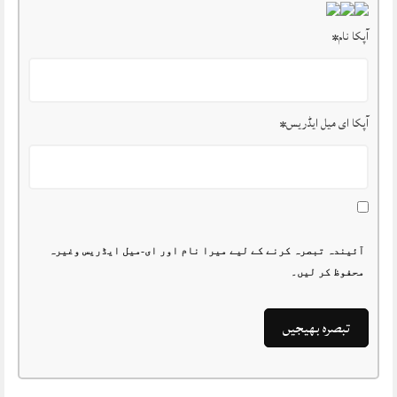
آپکا نام
*
آپکا ای میل ایڈریس
*
آئیندہ تبصرہ کرنے کے لیے میرا نام اور ای-میل ایڈریس وغیرہ
محفوظ کر لیں۔