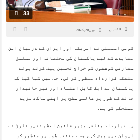
33
0 تبصرے
جون 20, 2026
قومی اسمبلی نے امریکہ اور ایران کے درمیان امن
معاہدے کے لیے پاکستان کی مخلصانہ اور مسلسل
سفارتی کوششوں کو خراجِ تحسین پیش کرتے ہوئے
متفقہ قرارداد منظور کر لی، جس میں کہا گیا کہ
پاکستان نے ایک قابلِ اعتماد اور غیر جانبدار
ثالث کے طور پر عالمی سطح پر اپنی ساکھ مزید
مستحکم کی ہے۔
یہ قرارداد وفاقی وزیر قانون اعظم نذیر تارڑ نے
ایوان میں پیش کی، جسے متفقہ طور پر منظور کر