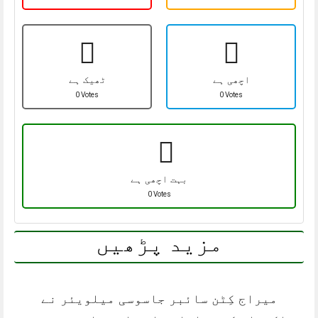
اچھی ہے
ٹھیک ہے
0 Votes
0 Votes
بہت اچھی ہے
0 Votes
مزید پڑھیں
میراج کِٹن سائبر جاسوسی میلویئر نے