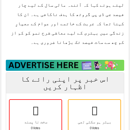
لیتے ہوئے کہا کہ آئندہ مالی سال کے لیے چار
فیصد جی ڈی پی گروتھ کا ہدف ناکافی ہے۔ ان کا
کہنا تھا کہ غربت کے خاتمے اور عوام کے معیارِ
زندگی میں بہتری کے لیے معاشی شرح نمو کو کم از
کم چھ سے سات فیصد تک بڑھانا ضروری ہے۔
اس خبر پر اپنی رائے کا
اظہار کریں
بہتر ہو سکتی تھی
سخت نا پسند
0 Votes
0 Votes