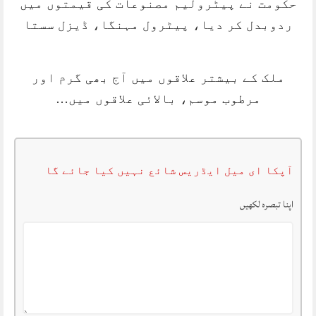
حکومت نے پیٹرولیم مصنوعات کی قیمتوں میں
ردوبدل کر دیا، پیٹرول مہنگا، ڈیزل سستا
ملک کے بیشتر علاقوں میں آج بھی گرم اور
مرطوب موسم، بالائی علاقوں میں…
آپکا ای میل ایڈریس شائع نہیں کیا جائے گا
اپنا تبصرہ لکھیں