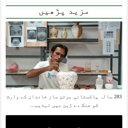
مزید پڑھیں
283 سالہ پاکستانی برتن ساز خاندان کے وارث
کو جنگ دے ژین میں تہذیب…