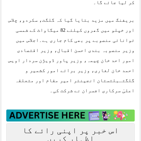
کر لیا جائے گا۔
بریفنگ میں مزید بتایا گیا کہ گلگت، سکردو، چلاس
اور خپلو میں گھروں کیلئے 82 میگاواٹ کے شمسی
توانائی منصوبے پر بھی کام جاری ہے۔اجلاس میں
وزیر منصوبہ بندی احسن اقبال، وزیر اقتصادی
امور احد خان چیمہ، وزیر پاور ڈویژن سردار اویس
احمد خان لغاری، وزیر برائے امور کشمیر و
گلگتـبلتستان انجینئر امیر مقام اور متعلقہ
اعلیٰ سرکاری افسران نے شرکت کی۔
اس خبر پر اپنی رائے کا
اظہار کریں