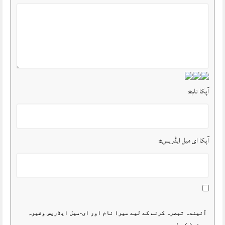
آپکا نام
*
آپکا ای میل ایڈریس
*
آئیندہ تبصرہ کرنے کے لیے میرا نام اور ای-میل ایڈریس وغیرہ
محفوظ کر لیں۔