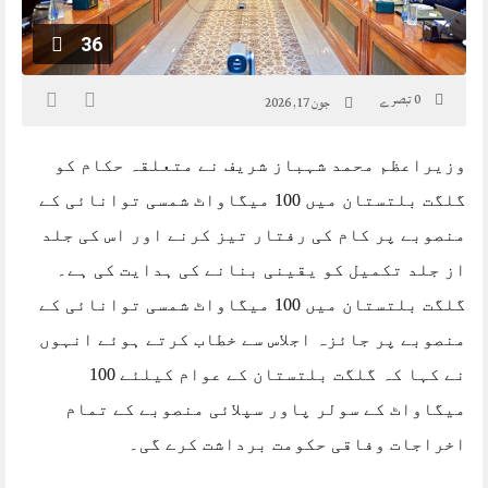
36
0 تبصرے
جون 17, 2026
وزیراعظم محمد شہباز شریف نے متعلقہ حکام کو
گلگت بلتستان میں 100 میگاواٹ شمسی توانائی کے
منصوبے پر کام کی رفتار تیز کرنے اور اس کی جلد
از جلد تکمیل کو یقینی بنانے کی ہدایت کی ہے۔
گلگت بلتستان میں 100 میگاواٹ شمسی توانائی کے
منصوبے پر جائزہ اجلاس سے خطاب کرتے ہوئے انہوں
نے کہا کہ گلگت بلتستان کے عوام کیلئے 100
میگاواٹ کے سولر پاور سپلائی منصوبے کے تمام
اخراجات وفاقی حکومت برداشت کرے گی۔