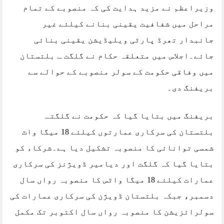
وزیراعظم نے مزید ہدایت کی کہ منصوبے کے تمام
مراحل میں شفافیت یقینی بنانے کیلئے غیر
جانبدار تھرڈ پارٹی ویلیڈیشن یقینی بنائی
جائے۔اجلاس میں متعلقہ حکام نے گلگت ـ بلتستان
میں وفاقی حکومت کے سولر منصوبے کے حوالے سے
بریفنگ دی۔
بریفنگ میں بتایا گیا کہ حکومت نے گلگتـ
بلتستان کی سرکاری عمارتوں کیلئے 18 میگا واٹ
شمسی توانائی کا منصوبہ تشکیل دیا ہے۔شرکاء کو
بتایا گیا کہ گلگت اور دیامیر ڈویژنز کی سرکاری
عمارات کیلئے 18 میگا واٹس کا منصوبہ رواں سال
دسمبر، جبکہ بلتستان ڈویژن کی سرکاری عمارات کی
سولرائزیشن کا منصوبہ رواں سال اکتوبر تک مکمل