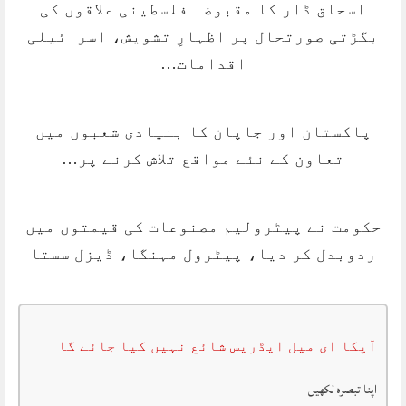
اسحاق ڈار کا مقبوضہ فلسطینی علاقوں کی
بگڑتی صورتحال پر اظہارِ تشویش، اسرائیلی
اقدامات…
پاکستان اور جاپان کا بنیادی شعبوں میں
تعاون کے نئے مواقع تلاش کرنے پر…
حکومت نے پیٹرولیم مصنوعات کی قیمتوں میں
ردوبدل کر دیا، پیٹرول مہنگا، ڈیزل سستا
آپکا ای میل ایڈریس شائع نہیں کیا جائے گا
اپنا تبصرہ لکھیں