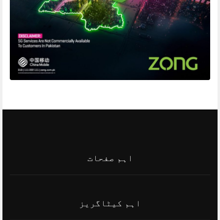
اہم صفحات
اہم کیٹاگریز