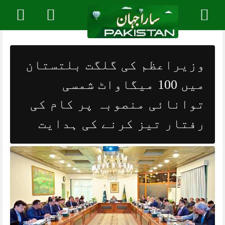
Skip
to
content
وزیراعظم کی گلگت بلتستان
میں 100 میگاواٹ شمسی
توانائی منصوبہ پر کام کی
رفتار تیز کرنے کی ہدایت