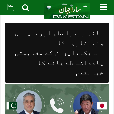
Skip
to
content
نائب وزیراعظم اورجاپانی
وزیرخارجہ کا
امریکہ،ایران کے مفاہمتی
یادداشت طے پانے کا
خیرمقدم