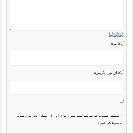
آپکا نام
*
آپکا ای میل ایڈریس
*
آئیندہ تبصرہ کرنے کے لیے میرا نام اور ای-میل ایڈریس وغیرہ
محفوظ کر لیں۔