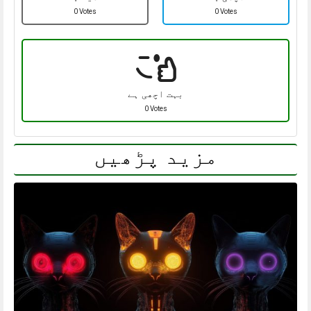
0 Votes
0 Votes
بہت اچھی ہے
0 Votes
مزید پڑھیں