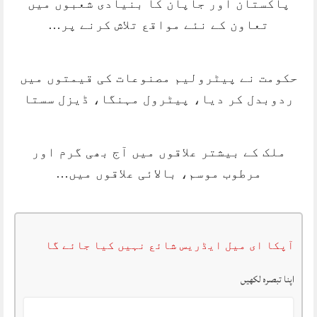
پاکستان اور جاپان کا بنیادی شعبوں میں
تعاون کے نئے مواقع تلاش کرنے پر…
حکومت نے پیٹرولیم مصنوعات کی قیمتوں میں
ردوبدل کر دیا، پیٹرول مہنگا، ڈیزل سستا
ملک کے بیشتر علاقوں میں آج بھی گرم اور
مرطوب موسم، بالائی علاقوں میں…
آپکا ای میل ایڈریس شائع نہیں کیا جائے گا
اپنا تبصرہ لکھیں