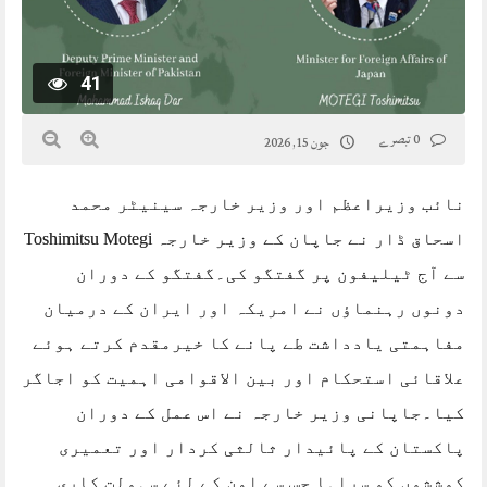
41
0 تبصرے
جون 15, 2026
نائب وزیراعظم اور وزیر خارجہ سینیٹر محمد
اسحاق ڈار نے جاپان کے وزیر خارجہ Toshimitsu Motegi
سے آج ٹیلیفون پر گفتگو کی۔گفتگو کے دوران
دونوں رہنماؤں نے امریکہ اور ایران کے درمیان
مفاہمتی یادداشت طے پانے کا خیرمقدم کرتے ہوئے
علاقائی استحکام اور بین الاقوامی اہمیت کو اجاگر
کیا۔جاپانی وزیر خارجہ نے اس عمل کے دوران
پاکستان کے پائیدار ثالثی کردار اور تعمیری
کوششوں کو سراہا جس سے امن کے لئے سہولت کاری