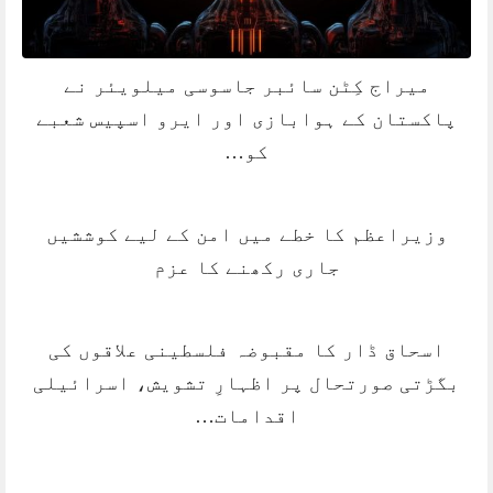
میراج کِٹن سائبر جاسوسی میلویئر نے
پاکستان کے ہوابازی اور ایرو اسپیس شعبے
کو…
وزیراعظم کا خطے میں امن کے لیے کوششیں
جاری رکھنے کا عزم
اسحاق ڈار کا مقبوضہ فلسطینی علاقوں کی
بگڑتی صورتحال پر اظہارِ تشویش، اسرائیلی
اقدامات…