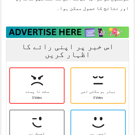
اور نتائج کا حصول ممکن ہوا۔
اس خبر پر اپنی رائے کا
اظہار کریں
بہتر ہو سکتی تھی
سخت نا پسند
0 Votes
0 Votes
اچھی ہے
ٹھیک ہے