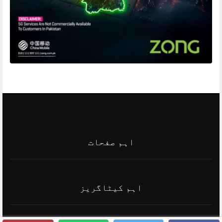
اہم صفحات
اہم کیٹاگریز