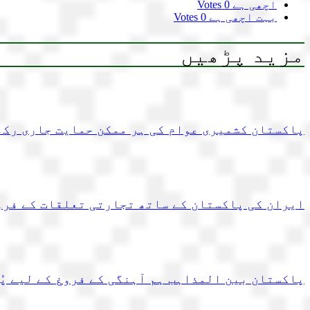
اچھی ہے
0 Votes
بہت اچھی ہے
0 Votes
مزید پڑھیں
پاکستان کشمیری عوام کی ہر ممکن حمایت جاری رکھ
ایران کی پاکستان کے ساتھ تجارتی تعلقات کے فرو
پاکستان بین المذاہب ہم آہنگی کے فروغ کے لیے پُ