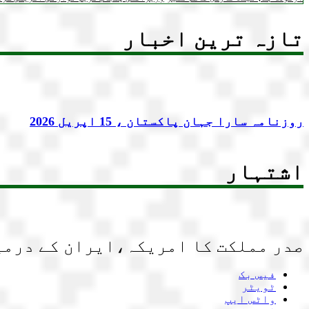
تازہ ترین اخبار
روزنامہ سارا جہان پاکستان ، 15 اپریل 2026
اشتہار
صدر مملکت کا امریکہ،ایران کے درمیا
فیس بک
ٹویٹر
واٹس ایپ