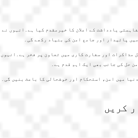
اہمتی یادداشت کے اعلان کا خیرمقدم کیا ہے۔انہوں نے ا
میں پائیدار اور جامع امن کی بنیاد رکھے گی۔
ل مذاکرات اور سفارت کاری میں تعاون پر فخر ہے۔انہوں 
ن حل کی جانب بھی ایک اہم قدم ہے۔
دنیا میں امن، استحکام اور خوشحالی کا باعث بنیں گی۔
ر کریں