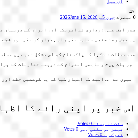
ای میل
45
0 تبصرے
جون 15, 2026
June 15, 2026
صدر آصف علی زرداری نے امریکہ اور ایران کے درمیان مف
یہ پیش رفت حتمی معاہدے کی راہ ہموار کرے گی اور خطے 
صدرمملکت نے کہا کہ پاکستان کو اس مشکل دور میں مسلس
اور بات چیت و باہمی احترام کے ذریعے تنازعات کے پرام
انہوں نے اس امید کا اظہار کیا کہ یہ کوششیں خطے اور 
اس خبر پر اپنی رائے کا اظہا
سخت نا پسند
0 Votes
بہتر ہو سکتی تھی
0 Votes
ٹھیک ہے
0 Votes