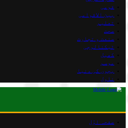
قومی
بین الاقوامی
تعلیم
صحت
صنعت و تجارت
ٹیکنالوجی
کھیل
موسم
بچوں کی دنیا
ناول
صفحہ اوّل