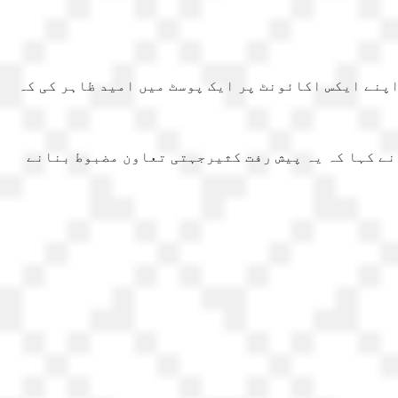
پنے ایکس اکائونٹ پر ایک پوسٹ میں امید ظاہر کی کہ
نے کہا کہ یہ پیش رفت کثیرجہتی تعاون مضبوط بنانے