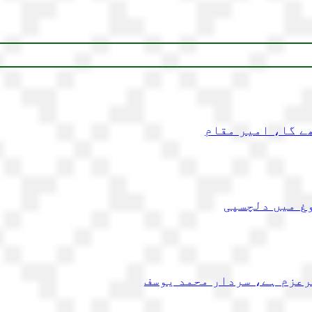
ے گا، امیر مقام
غ میں دلچسپی
رعزم ہے، سردار محمد یوسف