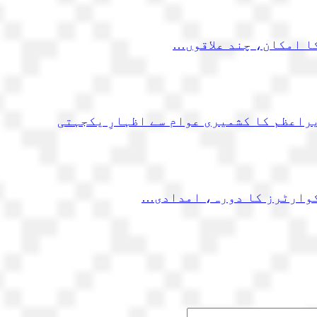
کا امکان، چند علاقوں…
یراعظم کا کشمیری عوام سے اظہارِ یکجہتی
کوارٹرز کا دورہ، امدادی…