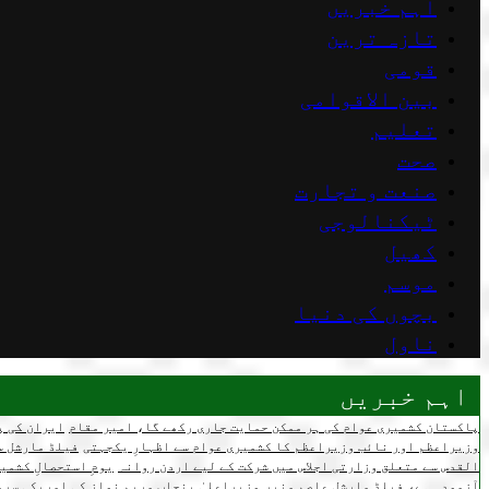
اہم خبریں
تازہ ترین
قومی
بین الاقوامی
تعلیم
صحت
صنعت و تجارت
ٹیکنالوجی
کھیل
موسم
بچوں کی دنیا
ناول
اہم خبریں
پاکستان کشمیری عوام کی ہر ممکن حمایت جاری رکھے گا، امیر مقام
ایران کی پ
وزیراعظم اور نائب وزیراعظم کا کشمیری عوام سے اظہارِ یکجہتی
فیلڈ مارشل س
القدس سے متعلق وزارتی اجلاس میں شرکت کے لیے اردن روانہ
یومِ استحصالِ کشمی
آزمودہ ہے، فیلڈ مارشل عاصم منیر
وزیراعلیٰ پنجاب مریم نواز کی امریکی سرم