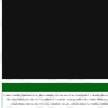
ہنگی کے فروغ کے لیے پُرعزم ہے، سردار محمد یوسف
یومِ استحصالِ کشمیر: صدر،
ہر ممکن تعاون کی یقین دہانی
نائب وزیراعظم و وزیر خارجہ اسحاق ڈار کل
ستحصالِ کشمیر آج منایا جا رہا ہے
پاکستان اور چین کی دوستی منفرد اور