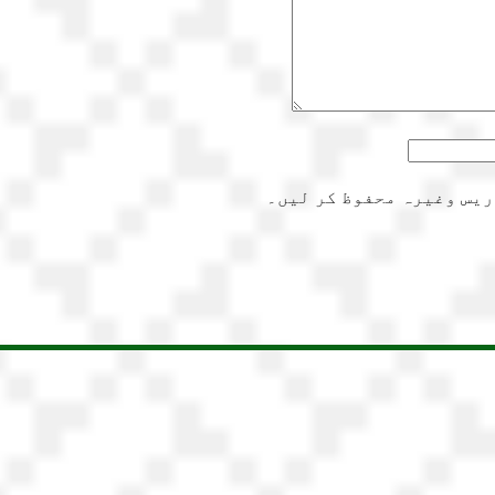
ریس وغیرہ محفوظ کر لیں۔