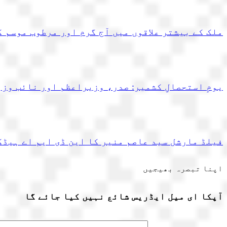
ملک کے بیشتر علاقوں میں آج گرم اور مرطوب موسم 
یومِ استحصالِ کشمیر: صدر، وزیراعظم اور نائب وز
فیلڈ مارشل سید عاصم منیر کا این ڈی ایم اے ہیڈ
اپنا تبصرہ بھیجیں
آپکا ای میل ایڈریس شائع نہیں کیا جائے گا