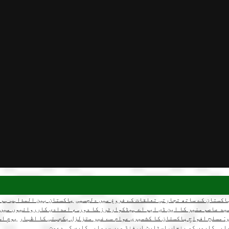
اکستان کے ساتھ تجارتی تعلقات کے فروغ میں دلچسپی
پاکستان بین المذاہب ہم آ
ید عاصم منیر کا این ڈی ایم اے ہیڈکوارٹرز کا دورہ، امدادی کارروائیوں میں 
ر: مسلح افواجِ پاکستان کا کشمیری عوام سے غیر متزلزل یکجہتی کا اظہار
یومِ ا
ایہ کاروں کو پنجاب اسٹارٹ اپ فنڈ میں سرمایہ کاری کی دعوت