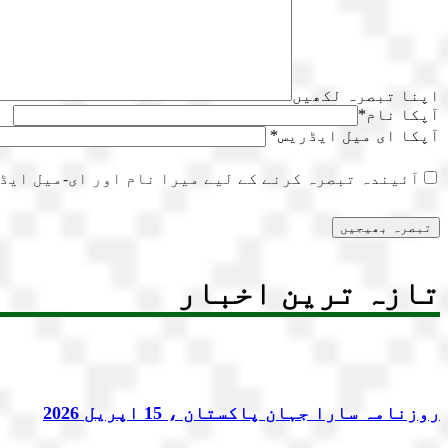
اپنا تبصرہ لکھیں
آپکا نام
*
آپکا ای میل ایڈریس
*
آئیندہ تبصرہ کرنے کے لیے میرا نام اور ای-میل ایڈ
تازہ ترین اخبار
روزنامہ سارا جہان پاکستان ، 15 اپریل 2026