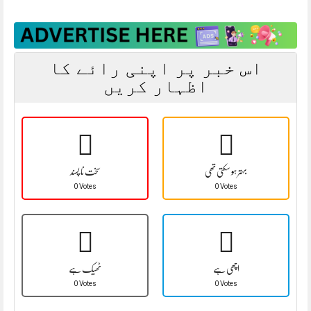
اس خبر پر اپنی رائے کا
اظہار کریں
بہتر ہو سکتی تھی
سخت نا پسند
0 Votes
0 Votes
اچھی ہے
ٹھیک ہے
0 Votes
0 Votes