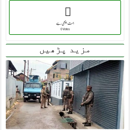
بہت اچھی ہے
0 Votes
مزید پڑھیں