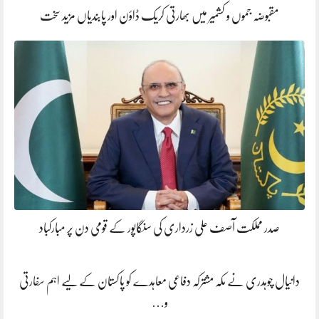
مقبوضہ جموں و کشمیر میں بھارتی کریک ڈاؤن اور پابندیاں مزید سخت
صدر مملکت آصف علی زرداری کی سنگاپور کے قومی دن پر مبارکباد
دانیال چوہدری نے مکہ مشترکہ دفاعی معاہدے کو پاکستان کے لیے اہم سفارتی
و…