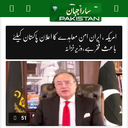
Skip
to
content
امریکہ ، ایران امن معاہدے کا اعلان پاکستان کیلئے
باعث فخر ہے،وزیرخزانہ
51