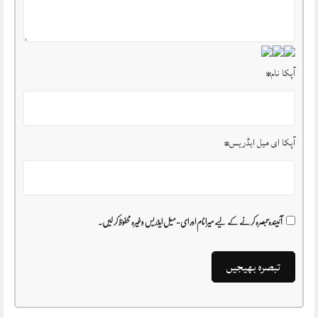
آپکا نام
*
آپکا ای میل ایڈریس
*
آئیندہ تبصرہ کرنے کے لیے میرا نام اور ای-میل ایڈریس وغیرہ محفوظ کر لیں۔