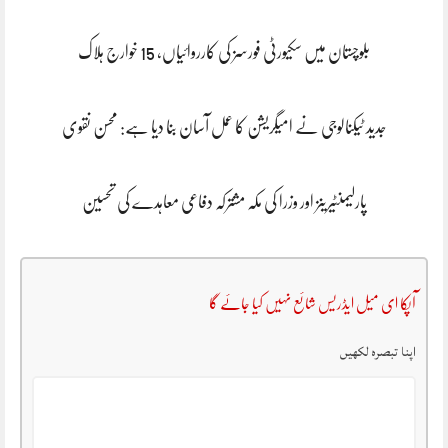
بلوچستان میں سکیورٹی فورسز کی کارروائیاں، 15 خوارج ہلاک
جدید ٹیکنالوجی نے امیگریشن کا عمل آسان بنا دیا ہے: محسن نقوی
پارلیمنٹیرینز اور وزرا کی مکہ مشترکہ دفاعی معاہدے کی تحسین
آپکا ای میل ایڈریس شائع نہیں کیا جائے گا
اپنا تبصرہ لکھیں