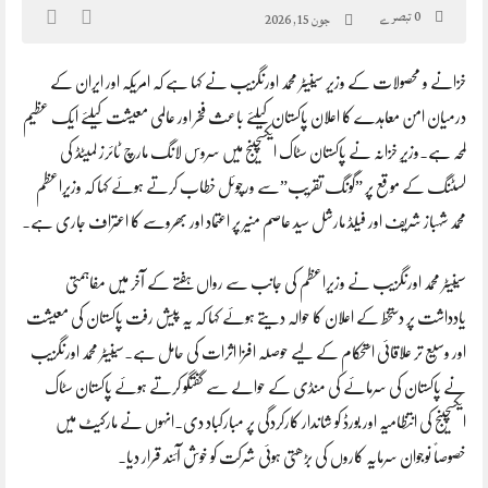
0 تبصرے
جون 15, 2026
خزانے و محصولات کے وزیر سینیٹر محمد اورنگزیب نے کہا ہے کہ امریکہ اور ایران کے
درمیان امن معاہدے کا اعلان پاکستان کیلئے باعث فخر اور عالمی معیشت کیلئے ایک عظیم
لمحہ ہے۔وزیرِ خزانہ نے پاکستان سٹاک ایکسچینج میں سروس لانگ مارچ ٹائرز لمیٹڈ کی
لسٹنگ کے موقع پر ”گونگ تقریب”سے ورچوئل خطاب کرتے ہوئے کہا کہ وزیراعظم
محمد شہباز شریف اور فیلڈ مارشل سید عاصم منیر پر اعتماد اور بھروسے کا اعتراف جاری ہے۔
سینیٹر محمد اورنگزیب نے وزیراعظم کی جانب سے رواں ہفتے کے آخر میں مفاہمتی
یادداشت پر دستخط کے اعلان کا حوالہ دیتے ہوئے کہا کہ یہ پیش رفت پاکستان کی معیشت
اور وسیع تر علاقائی استحکام کے لیے حوصلہ افزا اثرات کی حامل ہے۔سینیٹر محمد اورنگزیب
نے پاکستان کی سرمائے کی منڈی کے حوالے سے گفتگو کرتے ہوئے پاکستان سٹاک
ایکسچینج کی انتظامیہ اور بورڈ کو شاندار کارکردگی پر مبارکباد دی۔انہوں نے مارکیٹ میں
خصوصاً نوجوان سرمایہ کاروں کی بڑھتی ہوئی شرکت کو خوش آئند قرار دیا۔