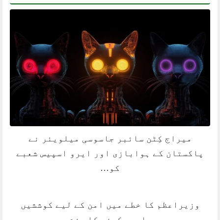
میراج کِٹن سائبر جاسوسی میلویئر نے
پاکستان کے ہوابازی اور ایرو اسپیس شعبے
کو…
وزیراعظم کا خطے میں امن کے لیے کوششیں
جاری رکھنے کا عزم