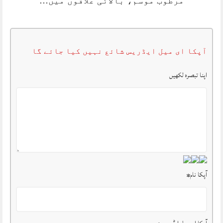
مرطوب موسم، بالائی علاقوں میں…
آپکا ای میل ایڈریس شائع نہیں کیا جائے گا
اپنا تبصرہ لکھیں
آپکا نام
*