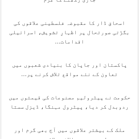
اسحاق ڈار کا مقبوضہ فلسطینی علاقوں کی
بگڑتی صورتحال پر اظہارِ تشویش، اسرائیلی
اقدامات…
پاکستان اور جاپان کا بنیادی شعبوں میں
تعاون کے نئے مواقع تلاش کرنے پر…
حکومت نے پیٹرولیم مصنوعات کی قیمتوں میں
ردوبدل کر دیا، پیٹرول مہنگا، ڈیزل سستا
ملک کے بیشتر علاقوں میں آج بھی گرم اور