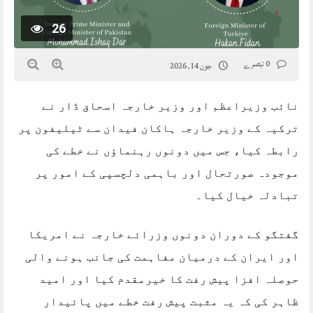
26
0 تبصرے
جون 14, 2026
نائب وزیراعظم اور وزیر خارجہ اسحاق ڈار نے
ترکیہ کے وزیر خارجہ ہاکان فیدان سے ٹیلیفون پر
رابطہ کیا، جس میں دونوں رہنماؤں نے خطے کی
موجودہ صورتحال اور باہمی دلچسپی کے امور پر
تبادلہ خیال کیا۔
گفتگو کے دوران دونوں وزرائے خارجہ نے امریکا
اور ایران کے درمیان مفاہمت کی جانب ہونے والی
حوصلہ افزا پیش رفت کا خیرمقدم کیا اور امید
ظاہر کی کہ یہ مثبت پیش رفت خطے میں پائیدار