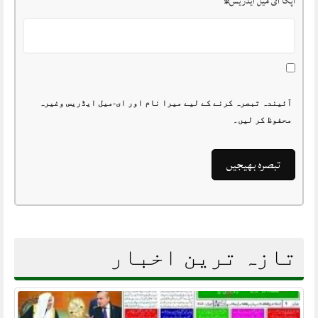
آپکا ای میل ایڈریس
*
آئیندہ تبصرہ کرنے کے لیے میرا نام اور ای-میل ایڈریس وغیرہ
محفوظ کر لیں۔
تازہ ترین اخبار