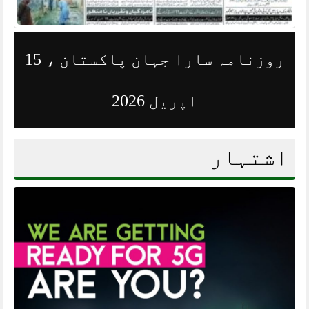
روزنامہ سارا جہان پاکستان ، 15
اپریل 2026
اشتہار