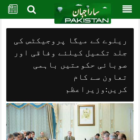
Skip
to
content
ریلوے کے میگا پروجیکٹس کی
جلد تکمیل کیلئے وفاقی اور
صوبائی حکومتیں باہمی
تعاون سے کام
کریں:وزیراعظم