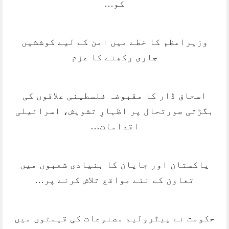
کو…
وزیراعظم کا خطے میں امن کے لیے کوششیں
جاری رکھنے کا عزم
اسحاق ڈار کا مقبوضہ فلسطینی علاقوں کی
بگڑتی صورتحال پر اظہارِ تشویش، اسرائیلی
اقدامات…
پاکستان اور جاپان کا بنیادی شعبوں میں
تعاون کے نئے مواقع تلاش کرنے پر…
حکومت نے پیٹرولیم مصنوعات کی قیمتوں میں