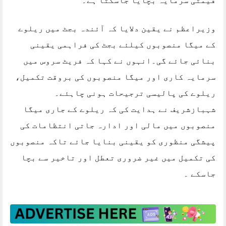
قیمتی سرمایہ بچایا جاسکتا ہے۔
وزیراعظم نے یقین دلایا کہ آئندہ بجٹ میں ریلوے
کے میگا منصوبوں کیلئے بجٹ کی فراہمی یقینی
بنائی جائے گی۔انہوں نے کہا کہ فریٹ سروس میں
سرمایہ کاری اور میگا منصوبوں کی بروقت تکمیل،
ریلوے کی پالیسی ترجیحات ہونی چاہئے۔
شہبازشریف نے ہدایت کی کہ ریلوے کے جاری میگا
منصوبوں میں مالی اور ادارہ جاتی انتظامات کی
پیشگی منظوری کو یقینی بنایا جائے تاکہ منصوبوں
کی تکمیل میں غیر ضروری تعطل اور تاخیر سے بچا
جاسکے ۔