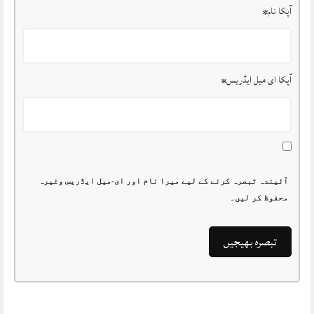
آپکا نام
*
آپکا ای میل ایڈریس
*
آئیندہ تبصرہ کرنے کے لیے میرا نام اور ای-میل ایڈریس وغیرہ
محفوظ کر لیں۔