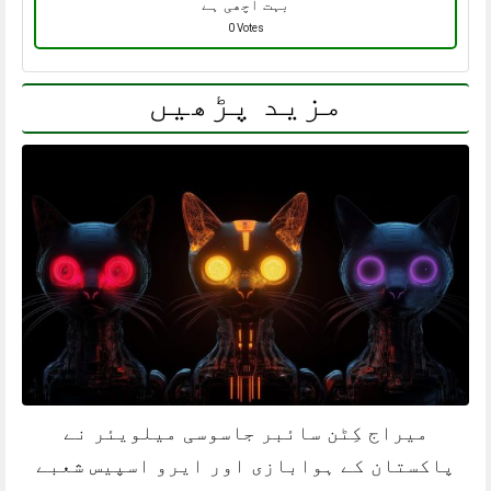
بہت اچھی ہے
0 Votes
مزید پڑھیں
میراج کِٹن سائبر جاسوسی میلویئر نے
پاکستان کے ہوابازی اور ایرو اسپیس شعبے