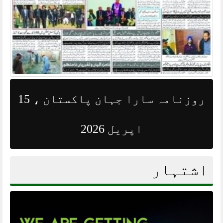
روزنامہ سارا جہان پاکستان ، 15
اپریل 2026
اشتہار