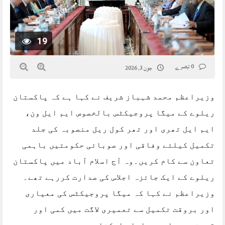
19
0 تبصرے
جون 3, 2026
وزیراعظم محمد شہباز شریف نے کہا ہے کہ پاکستان
ریلوے کے میگا پروجیکٹس بالخصوص ایم ایل ون،
ایم ایل تھری اور تھر کول ریل منصوبہ کی جلد
تکمیل کیلئے وفاقی اور صوبائی حکومتیں باہمی
تعاون سے کام کریں۔وہ آج اسلام آباد میں پاکستان
ریلوے کے ایک جائزہ اجلاس کی صدارت کررہے تھے۔
وزیراعظم نے کہا کہ میگا پروجیکٹس کی معیاری
اور بروقت تکمیل سے تعمیری لاگت میں کمی اور