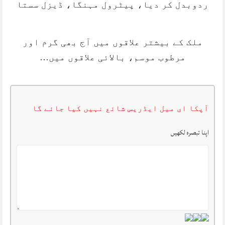
ردوبدل کر دیا، پیٹرول مہنگا، ڈیزل سستا
ملک کے بیشتر علاقوں میں آج بھی گرم اور
مرطوب موسم، بالائی علاقوں میں…
آپکا ای میل ایڈریس شائع نہیں کیا جائے گا
اپنا تبصرہ لکھیں