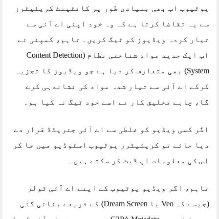
یوٹیوب اب بھی بنیادی طور پر کانٹینٹ کریئیٹرز
سے یہ تقاضا کرتا ہے کہ وہ خود اپنی اے آئی سے
تیار کردہ ویڈیوز کو ٹیگ کریں۔ تاہم، کمپنی نے
اب ایک جدید مواد شناختی نظام (Content Detection
System) بھی متعارف کر دیا ہے جو ویڈیوز کا تجزیہ
کرکے اے آئی سے تیار شدہ مواد کی نشاندہی کرے
گا، چاہے تخلیق کار نے اسے خود ٹیگ نہ کیا ہو۔
اگر کسی ویڈیو کو غلطی سے اے آئی جنریٹڈ قرار دے
دیا جائے تو کریئیٹرز یوٹیوب اسٹوڈیو میں جا کر
اس کی معلومات اپ ڈیٹ کر سکتے ہیں۔
تاہم، اگر ویڈیو یوٹیوب کے اپنے اے آئی ٹولز
(جیسے کہ Veo یا Dream Screen) کے ذریعے بنائی گئی