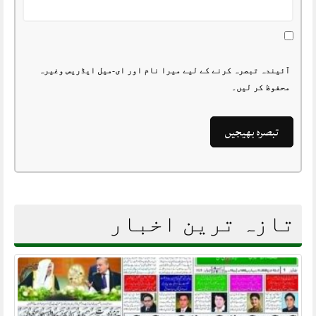
آئیندہ تبصرہ کرنے کے لیے میرا نام اور ای-میل ایڈریس وغیرہ
محفوظ کر لیں۔
تازہ ترین اخبار