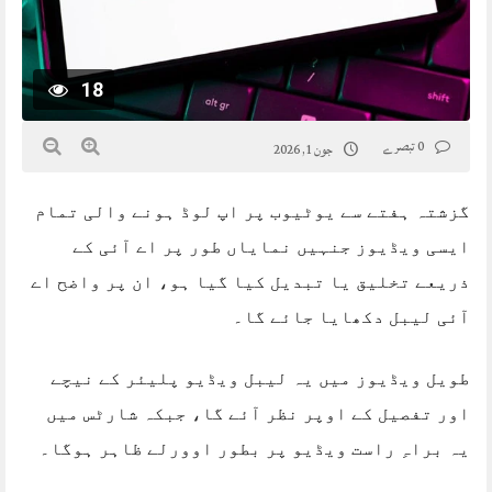
18
0 تبصرے
جون 1, 2026
گزشتہ ہفتے سے یوٹیوب پر اپ لوڈ ہونے والی تمام
ایسی ویڈیوز جنہیں نمایاں طور پر اے آئی کے
ذریعے تخلیق یا تبدیل کیا گیا ہو، ان پر واضح اے
آئی لیبل دکھایا جائے گا۔
طویل ویڈیوز میں یہ لیبل ویڈیو پلیئر کے نیچے
اور تفصیل کے اوپر نظر آئے گا، جبکہ شارٹس میں
یہ براہِ راست ویڈیو پر بطور اوورلے ظاہر ہوگا۔