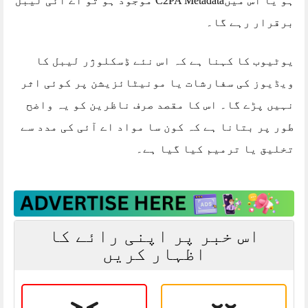
ہو یا اس میںC2PA Metadata موجود ہو تو اے آئی لیبل
برقرار رہے گا۔
یوٹیوب کا کہنا ہے کہ اس نئے ڈِسکلوژر لیبل کا
ویڈیوز کی سفارشات یا مونیٹائزیشن پر کوئی اثر
نہیں پڑے گا۔ اس کا مقصد صرف ناظرین کو یہ واضح
طور پر بتانا ہے کہ کون سا مواد اے آئی کی مدد سے
تخلیق یا ترمیم کیا گیا ہے۔
اس خبر پر اپنی رائے کا
اظہار کریں