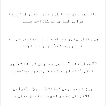
ملک بھر میں سستا اور تیز رفتار انٹرنیٹ
فراہم کیا جائے گا: احد چیمہ
چین ترقی پذیر ممالک کے لئے مصنوعی ذہانت
کی تربیت کے 5 ہزار مواقع…
29 ممالک نے ’’عالمی مصنوعی ذہانت تعاون
تنظیم‘‘ کے قیام کے معاہدے پر دستخط…
چین نے مصنوعی ذہانت کے بین الاقوامی
اخلاقیاتی نظم و نسق سے متعلق عملی…