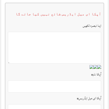
آپکا ای میل ایڈریس شائع نہیں کیا جائے گا
اپنا تبصرہ لکھیں
آپکا نام
*
آپکا ای میل ایڈریس
*