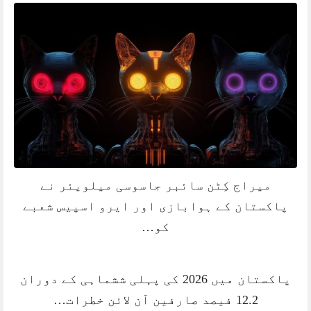
میراج کِٹن سائبر جاسوسی میلویئر نے
پاکستان کے ہوابازی اور ایرو اسپیس شعبے
کو…
پاکستان میں 2026 کی پہلی ششماہی کے دوران
12.2 فیصد صارفین آن لائن خطرات…