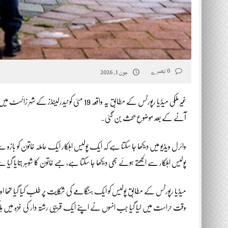
0 تبصرے
جون 1, 2026
غیر ملکی میڈیا رپورٹس کے مطابق یہ واقعہ 19 مئی 
آنے کے بعد موضوعِ بحث بن گئی۔
وائرل ویڈیو میں دیکھا جا سکتا ہے کہ ایک پولیس اہلکار ایک حاملہ خاتون کو بازو
پولیس اہلکار سے الجھتے ہوئے بھی دیکھا جا سکتا ہے، جسے خاتون کا شوہر بتایا گیا 
میڈیا رپورٹس کے مطابق پولیس کو ایک ہنگامے کی شکایت پر طلب کیا گیا تھا
وقت حراست میں لیا گیا جب انہوں نے اپنے ایک قریبی رشتہ دار کی غزہ میں ہلاک