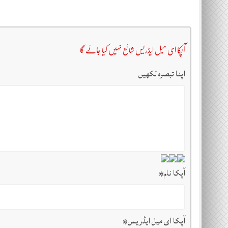
آپکا ای میل ایڈریس شائع نہیں کیا جائے گا
اپنا تبصرہ لکھیں
آپکا نام
*
آپکا ای میل ایڈریس
*