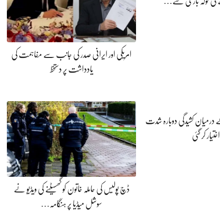
کی گولہ باری سے…
امریکی اور ایرانی صدر کی جانب سے مفاہمت کی
یادداشت پر دستخط
کے درمیان کشیدگی دوبارہ شدت
اختیار کر گئی
ڈچ پولیس کی حاملہ خاتون کو گھسیٹنے کی ویڈیو نے
سوشل میڈیا پر ہنگامہ…