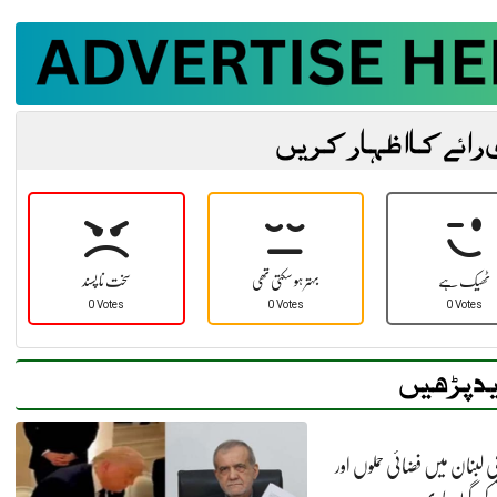
 رائے کا اظہار کریں
ٹھیک ہے
بہتر ہو سکتی تھی
سخت نا پسند
0 Votes
0 Votes
0 Votes
د پڑھیں
 لبنان میں فضائی حملوں اور