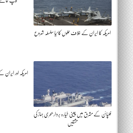
توپ خانے 
امریکہ کا ایران کے خلاف حملوں کا نیا سلسلہ شروع
امریکہ اور ایران 
فلپائن کے مشرق میں چینی طیارہ بردار بحری جہاز کی
مشقیں