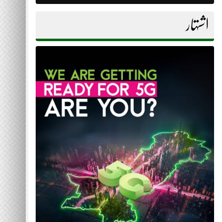
اشتہار