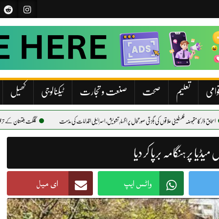
وامی
تعلیم
صحت
صنعت و تجارت
ٹیکنالوجی
کھیل
ی بگڑتی صورتحال پر اظہارِ تشویش، اسرائیلی اقدامات کی مذمت
گلگت بلتستان کے ترقیاتی منصوبوں میں تیزی لانے کی ہدایت، اح
یڈیا پر ہنگامہ برپا کر دیا
واٹس ایپ
ای میل