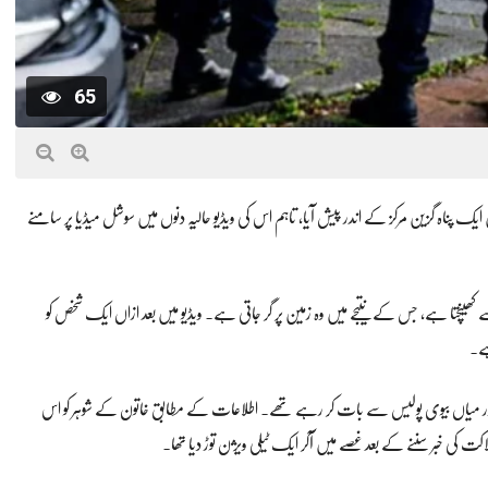
65
کو نیدرلینڈز کے شہر زائسٹ میں ایک پناہ گزین مرکز کے اندر پیش آیا، تاہم اس کی ویڈیو حالیہ دنوں میں سوشل میڈیا پر سامنے
 سے کھینچتا ہے، جس کے نتیجے میں وہ زمین پر گر جاتی ہے۔ ویڈیو میں بعد ازاں ایک شخص کو
ہے۔
 اور میاں بیوی پولیس سے بات کر رہے تھے۔ اطلاعات کے مطابق خاتون کے شوہر کو اس
ت کی خبر سننے کے بعد غصے میں آکر ایک ٹیلی ویژن توڑ دیا تھا۔