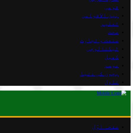
قومی
بین الاقوامی
تعلیم
صحت
صنعت و تجارت
ٹیکنالوجی
کھیل
موسم
بچوں کی دنیا
ناول
صفحہ اوّل