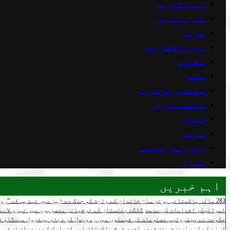
اہم خبریں
تازہ ترین
قومی
بین الاقوامی
تعلیم
صحت
صنعت و تجارت
ٹیکنالوجی
کھیل
موسم
بچوں کی دنیا
ناول
اہم خبریں
283 سالہ پاکستانی برتن ساز خاندان کے وارث کو جنگ دے ژین میں تہذیب کے “روحانی بھائی” مل گئے
اسرائیلی اقدامات کی مذمت
گلگت بلتستان کے ترقیاتی منصوبوں میں تیزی لانے 
حکومت نے پیٹرولیم مصنوعات کی قیمتوں میں ردوبدل کر دیا، پیٹرول مہنگا، ڈ
کرنے کے لیے پُرعزم ہے، قیصر احمد شیخ
پاکستان اور ڈنمارک کے درمیان اسٹریٹ