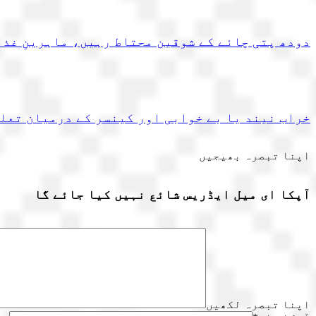
دودھ پتی چائے کے شوقین محتاط رہیں، ماہرینِ غذ
خراب نیند یا بے خوابی اور کینسر کے درمیان تعلق
اپنا تبصرہ بھیجیں
آپکا ای میل ایڈریس شائع نہیں کیا جائے گا
اپنا تبصرہ لکھیں