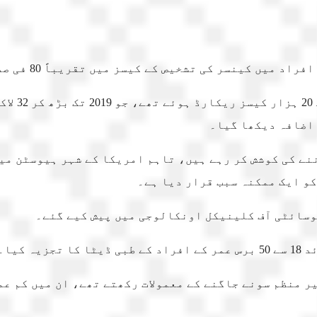
نسر کی تشخیص کے کیسز میں تقریباً 80 فی صد اضافہ ہوا ہے۔
نے کی کوشش کر رہے ہیں، تاہم امریکا کے شہر ہیوسٹن می
و ایک ممکنہ سبب قرار دیا ہے۔
وسائٹی آف کلینیکل اونکالوجی میں پیش کیے گئے۔
یر منظم سونے جاگنے کے معمولات رکھتے تھے، ان میں کم ع