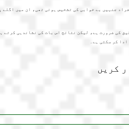
لات میں 50 سال سے کم عمر وہ افراد جنہیں بے خوابی کی تشخیص ہوئی تھی،
یق کی ضرورت ہے، لیکن نتائج اس بات کی نشاندہی کرتے ہ
ادا کر سکتی ہے۔
ر کریں