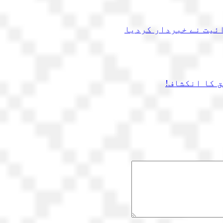
ائیت نے خبردار کردیا
 کا انکشاف!