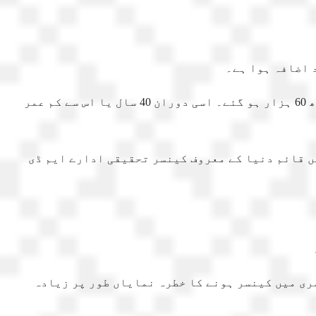
1990 میں دنیا بھر میں ابتدائی عمر کے کینسر کے 18 لاکھ 20 ہزار کیسز ریکارڈ ہوئے تھے، جو 2019 تک بڑھ کر 32 لاکھ 60 ہزار ہو گئے۔ اسی دوران 40 سال یا اس سے کم عمر
ں قائم دنیا کے معروف کینسر تحقیقی ادارے ایم ڈی
مری میں کینسر ہونے کا خطرہ نمایاں طور پر زیادہ