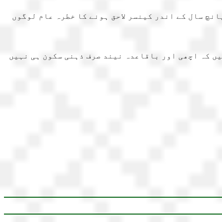
 ان میں اگلے پانچ سال کے اندر کینسر لاحق ہونے کا خطرہ عام لوگوں
یں کہ اچھی اور باقاعدہ نیند صرف ذہنی سکون ہی نہیں