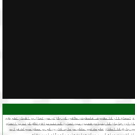
م
اسحاق ڈار کا مقبوضہ فلسطینی علاقوں کی بگڑتی صورتحال پر اظہارِ تشویش،
ن اور جاپان کا بنیادی شعبوں میں تعاون کے نئے مواقع تلاش کرنے پر اتفاق
یں بارش کا امکان
حکومت غیر ملکی سرمایہ کاروں کو ہر ممکن سہولت فراہم
ن کشمیری عوام کی ہر ممکن حمایت جاری رکھے گا، امیر مقام