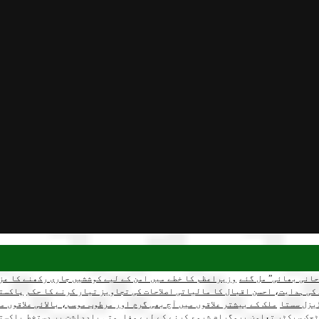
وزیراعظم کا خطے میں امن کے لیے کوششیں جاری رکھنے کا عز
کی ہدایت، احسن اقبال کا مالیاتی اصلاحات کی تجاویز تیار کرنے کا حکم
پاکستا
یزل سستا
ملک کے بیشتر علاقوں میں آج بھی گرم اور مرطوب موسم، بالائی علاقوں م
جک سیکٹر تعاون پروگرام شروع کرنے کے لیے مفاہمتی یادداشت پر دستخط
پاکستا