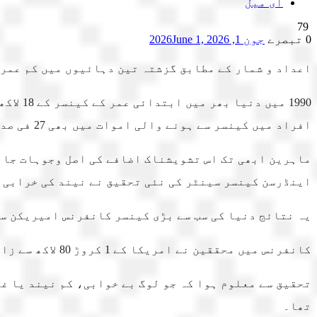
ای میل
79
0 تبصرے
جون 1, 2026
June 1, 2026
اعداد و شمار کے مطابق گزشتہ تین دہائیوں میں کم عمر افراد میں کی
افراد میں کینسر سے ہونے والی اموات میں بھی 27 فی صد اضافہ دیکھا گیا۔
ماہرین ابھی تک اس تشویشناک اضافے کی اصل وجوہات جان
اینڈرسن کینسر سینٹر کی نئی تحقیق نے نیند کی خرابی ک
یہ نتائج دنیا کی سب سے بڑی کینسر کانفرنس امیریکن س
کانفرنس میں محققین نے امریکا کے 1 کروڑ 80 لاکھ سے زائد 18 سے 50 برس عمر کے افراد کے طبی ڈیٹا کا تجزیہ کیا۔
تحقیق سے معلوم ہوا کہ جو لوگ بے خوابی، کم نیند یا غ
تھا۔