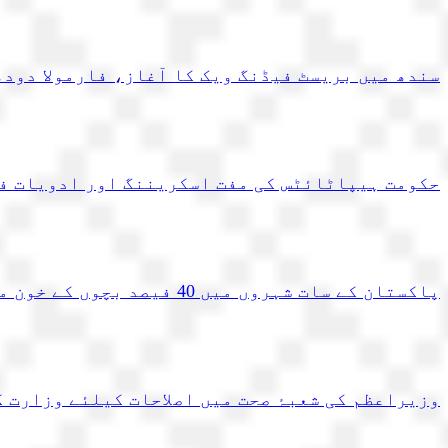
سندھ میں بریسٹ فیڈنگ ویک کا آغاز، فارمولا دودھ
حکومت ہیپاٹائٹس کی مفت اسکریننگ اور ادویات فر
پاکستان کے سات شہروں میں 40 فیصد بچوں کے خون میں سیسے کی خطرناک…
وزیراعظم کی شعبۂ صحت میں اصلاحات کیلئے وزارت 