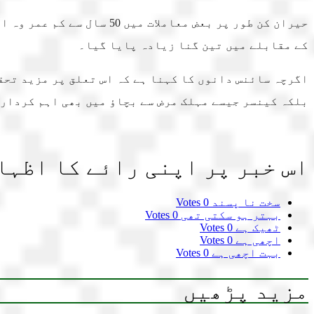
حیران کن طور پر بعض معام
کے مقابلے میں تین گنا زیادہ پایا گیا۔
اگرچہ سائنس دانوں کا کہنا ہے کہ اس تعلق پر مزید تحق
بلکہ کینسر جیسے مہلک مرض سے بچاؤ میں بھی اہم کردار 
اس خبر پر اپنی رائے کا اظہا
سخت نا پسند
0 Votes
بہتر ہو سکتی تھی
0 Votes
ٹھیک ہے
0 Votes
اچھی ہے
0 Votes
بہت اچھی ہے
0 Votes
مزید پڑھیں