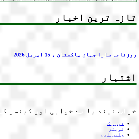
تازہ ترین اخبار
روزنامہ سارا جہان پاکستان ، 15 اپریل 2026
اشتہار
خراب نیند یا بے خوابی اور کینسر کے
فیس بک
ٹویٹر
واٹس ایپ