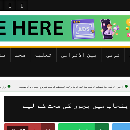
قومی
بین الاقوامی
تعلیم
صحت
صن
اکستان کے ساتھ تجارتی تعلقات کے فروغ میں دلچسپی
وزیراعظم کا خطے م
پنجاب میں بچوں کی صحت کے لیے