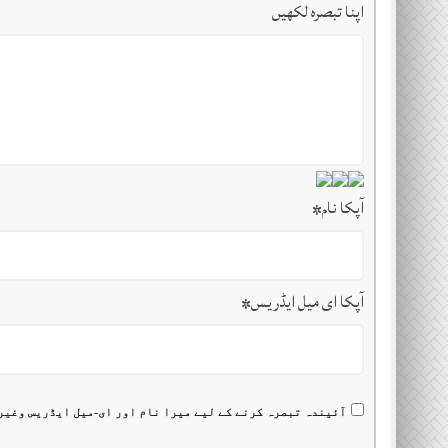
اپنا تبصرہ لکھیں
آپکا نام
*
آپکا ای میل ایڈریس
*
آئیندہ تبصرہ کرنے کے لیے میرا نام اور ای-میل ایڈریس وغیر