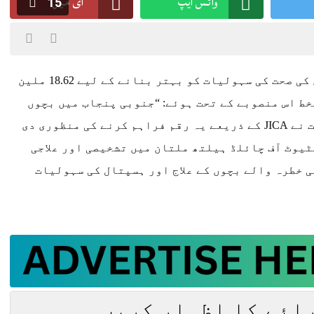
واٹس ایپ
ای میل
15
پاکستان اور جاپان نے جنوبی پنجاب میں بچوں کی صحت کی سہولیات کو بہتر بنانے کے لیے 18.62 ملین
ط اس منصوبے کے تحت ہوئے: “جنوبی پنجاب میں بچوں
کی صحت کی سہولیات کی بہتری”۔جاپان کی حکومت نے JICA کے ذریعے یہ رقم فراہم کرنے کی منظوری دی
یوٹ آف چائلڈ ہیلتھ ملتان میں تشخیصی اور علاجی
 خطرہ والے بچوں کے علاج اور ہسپتال کی سہولیات
رائے کا اظہار کریں