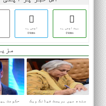
روزنامہ سارا جہان پا
، 15 اپریل 2026
بہت اچھی ہے
اچھی ہے
0 Votes
0 Votes
مزید
سندھ میں بریسٹ فیڈنگ ویک
حکومت ہیپ