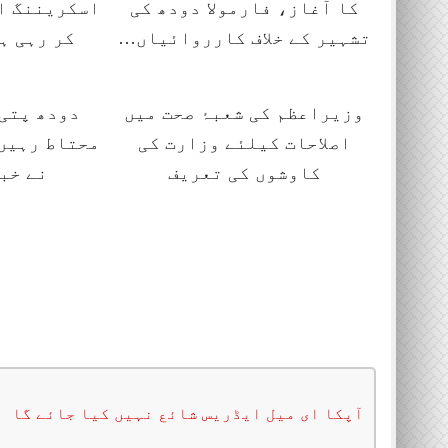
کا آغاز، فارمولا دودھ کی
اسکریننگ ا
تشہیر کے خلاف کارروائیاں…
کر رہی ہ
وزیراعظم کی شعبۂ صحت میں
دودھ پتی 
اصلاحات کیلئے وزارت کی
محتاط رہیں،
کاوشوں کی تعریف
نے خب
آپکا ای میل ایڈریس شائع نہیں کیا جائے گا