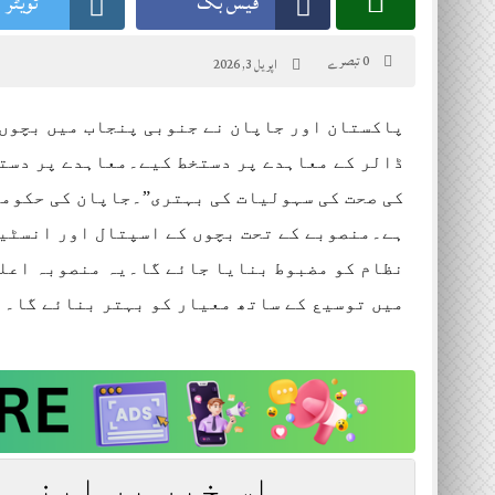
فیس بک
ٹویٹر
0 تبصرے
اپریل 3, 2026
ڈالر کے معاہدے پر دستخط کیے۔معاہدے پر دستخ
ہے۔منصوبے کے تحت بچوں کے اسپتال اور انسٹیٹ
نظام کو مضبوط بنایا جائے گا۔یہ منصوبہ اعلی
میں توسیع کے ساتھ معیار کو بہتر بنائے گا۔
اس خبر پر اپنی 