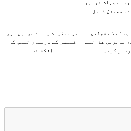
ور ادویات فراہم
ے، مصطفیٰ کمال
چائے کے شوقین
خراب نیند یا بے خوابی اور
 ماہرینِ غذائیت
کینسر کے درمیان تعلق کا
ردار کردیا
انکشاف!