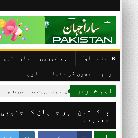
Skip
to
content
صفحہ اوّل
اہم خبریں
تازہ ترین
موسم
بچوں کی دنیا
ناول
اہم خبریں
ن کشمیری عوام کی ہر ممکن حمایت جاری رکھے گا، امیر مقام
ایران کی پ
پاکستان اور جاپان کا جنوبی 
معاہدہ