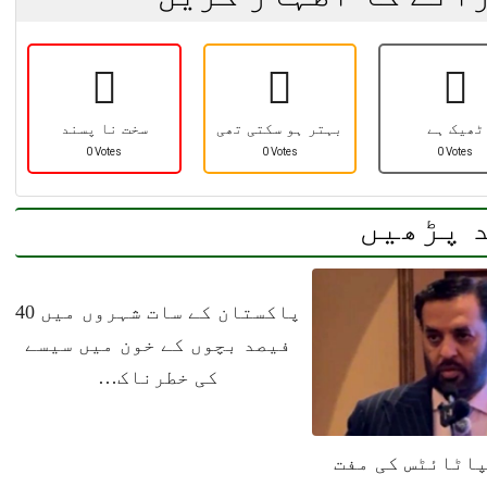
کستان
روزنامہ سارا جہان پاکستان
، 15 اپریل 2026
ٹھیک ہے
بہتر ہو سکتی تھی
سخت نا پسند
0 Votes
0 Votes
0 Votes
 پڑھیں
پاکستان کے سات شہروں میں 40
فیصد بچوں کے خون میں سیسے
کی خطرناک…
اٹائٹس کی مفت