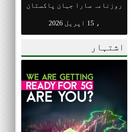
روزنامہ سارا جہان پاکستان
روزن
، 15 اپریل 2026
اشتہار