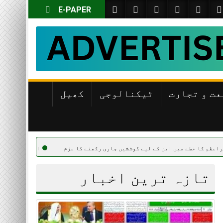
E-PAPER
عت و تجارت
ٹیکنالوجی
کھیل
یں امن کے لیے کوششیں جاری رکھنے کا عزم
اسحاق ڈار کا مقبوضہ فلسطینی
تازہ ترین اخبار