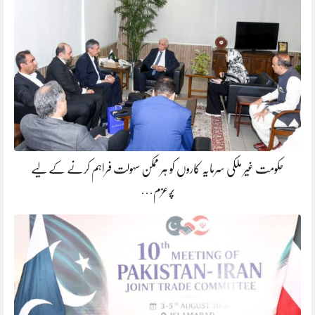
حکومت غیر ملکی سرمایہ کاروں کو ہر ممکن سہولت فراہم کرنے کے لیے
پُرعزم…