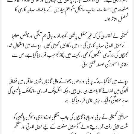
کام کر رہی ہے۔ مہنگی فنانسنگ، بار بار پالیسی میں تبدیلیاں اور معاشی عدم استحکام نے
صنعت میں “اسٹارٹ اسٹاپ سائیکل” کو جنم دیا، جس کے باعث سرمایہ کاری کا
تسلسل متاثر ہوا۔
کمیشن نے نشاندہی کی کہ غیر مستقل پالیسی، کمزور ادارہ جاتی ہم آہنگی اور ناقص ضوابط
نے طویل المدتی سرمایہ کاری کی راہ میں رکاوٹیں کھڑی کیں۔ رپورٹ میں استعمال شدہ
گاڑیوں کی درآمدی اسکیموں کو بھی مارکیٹ میں بگاڑ کا سبب قرار دیا گیا ہے، جس سے
مقامی اسمبلرز کی حوصلہ شکنی ہوئی۔
رپورٹ میں کہا گیا ہے کہ پرانی اور دھواں چھوڑنے والی گاڑیاں شہری علاقوں میں فضائی
آلودگی میں اضافے کا باعث بن رہی ہیں، جبکہ اسکریپنگ اور ری سائیکلنگ پالیسی کی
عدم موجودگی کو ایک بڑی خامی قرار دیا گیا ہے۔
مسابقتی کمیشن نے برقی اور ہائبرڈ گاڑیوں کی جانب منتقلی اور نیو انرجی وہیکل پالیسی کو
مثبت پیش رفت قرار دیتے ہوئے آٹو موبیل صنعت کے لیے طویل المدتی اور مستحکم