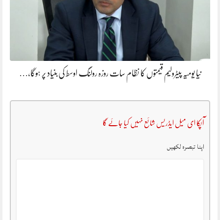
نیا یومیہ پیٹرولیم قیمتوں کا نظام سات روزہ رولنگ اوسط کی بنیاد پر ہوگا،…
آپکا ای میل ایڈریس شائع نہیں کیا جائے گا
اپنا تبصرہ لکھیں