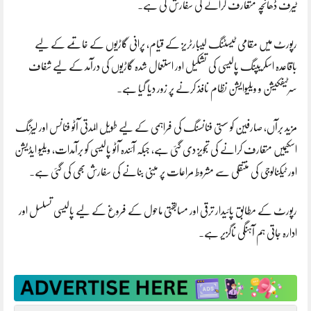
ٹیرف ڈھانچہ متعارف کرانے کی سفارش کی ہے۔
رپورٹ میں مقامی ٹیسٹنگ لیبارٹریز کے قیام، پرانی گاڑیوں کے خاتمے کے لیے
باقاعدہ اسکریپنگ پالیسی کی تشکیل اور استعمال شدہ گاڑیوں کی درآمد کے لیے شفاف
سرٹیفکیشن و ویلیوایشن نظام نافذ کرنے پر زور دیا گیا ہے۔
مزید برآں، صارفین کو سستی فنانسنگ کی فراہمی کے لیے طویل المدتی آٹو فنانس اور لیزنگ
اسکیمیں متعارف کرانے کی تجویز دی گئی ہے، جبکہ آئندہ آٹو پالیسی کو برآمدات، ویلیو ایڈیشن
اور ٹیکنالوجی کی منتقلی سے مشروط مراعات پر مبنی بنانے کی سفارش بھی کی گئی ہے۔
رپورٹ کے مطابق پائیدار ترقی اور مسابقتی ماحول کے فروغ کے لیے پالیسی تسلسل اور
ادارہ جاتی ہم آہنگی ناگزیر ہے۔