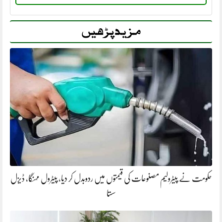
مزید پڑھیں
حکومت نے پیٹرولیم مصنوعات کی قیمتوں میں ردوبدل کر دیا، پیٹرول مہنگا، ڈیزل
سستا