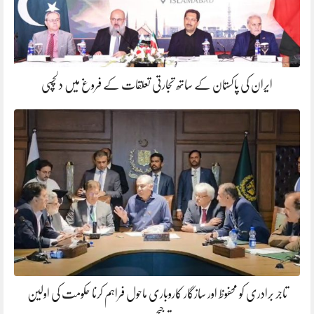
ایران کی پاکستان کے ساتھ تجارتی تعلقات کے فروغ میں دلچسپی
تاجر برادری کو محفوظ اور سازگار کاروباری ماحول فراہم کرنا حکومت کی اولین