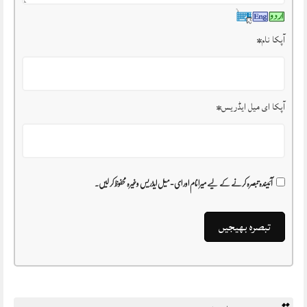
آپکا نام
*
آپکا ای میل ایڈریس
*
آئیندہ تبصرہ کرنے کے لیے میرا نام اور ای-میل ایڈریس وغیرہ محفوظ کر لیں۔