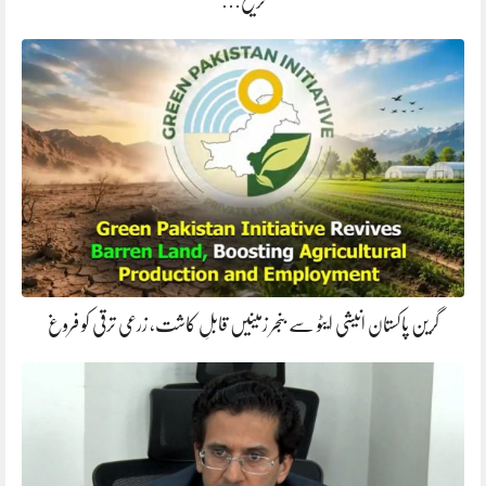
ترجیح…
گرین پاکستان انیشی ایٹو سے بنجر زمینیں قابلِ کاشت، زرعی ترقی کو فروغ