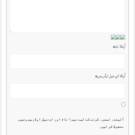
آپکا نام
*
آپکا ای میل ایڈریس
*
آئیندہ تبصرہ کرنے کے لیے میرا نام اور ای-میل ایڈریس وغیرہ
محفوظ کر لیں۔