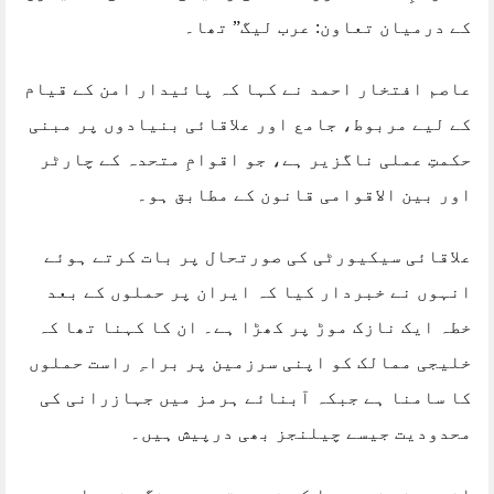
کے درمیان تعاون: عرب لیگ” تھا۔
عاصم افتخار احمد نے کہا کہ پائیدار امن کے قیام
کے لیے مربوط، جامع اور علاقائی بنیادوں پر مبنی
حکمتِ عملی ناگزیر ہے، جو اقوامِ متحدہ کے چارٹر
اور بین الاقوامی قانون کے مطابق ہو۔
علاقائی سیکیورٹی کی صورتحال پر بات کرتے ہوئے
انہوں نے خبردار کیا کہ ایران پر حملوں کے بعد
خطہ ایک نازک موڑ پر کھڑا ہے۔ ان کا کہنا تھا کہ
خلیجی ممالک کو اپنی سرزمین پر براہِ راست حملوں
کا سامنا ہے جبکہ آبنائے ہرمز میں جہازرانی کی
محدودیت جیسے چیلنجز بھی درپیش ہیں۔