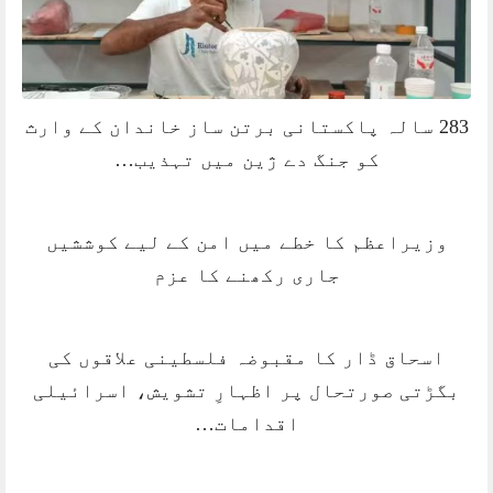
283 سالہ پاکستانی برتن ساز خاندان کے وارث
کو جنگ دے ژین میں تہذیب…
وزیراعظم کا خطے میں امن کے لیے کوششیں
جاری رکھنے کا عزم
اسحاق ڈار کا مقبوضہ فلسطینی علاقوں کی
بگڑتی صورتحال پر اظہارِ تشویش، اسرائیلی
اقدامات…