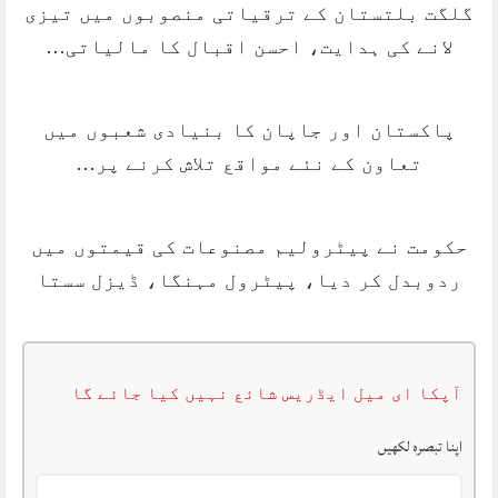
گلگت بلتستان کے ترقیاتی منصوبوں میں تیزی
لانے کی ہدایت، احسن اقبال کا مالیاتی…
پاکستان اور جاپان کا بنیادی شعبوں میں
تعاون کے نئے مواقع تلاش کرنے پر…
حکومت نے پیٹرولیم مصنوعات کی قیمتوں میں
ردوبدل کر دیا، پیٹرول مہنگا، ڈیزل سستا
آپکا ای میل ایڈریس شائع نہیں کیا جائے گا
اپنا تبصرہ لکھیں