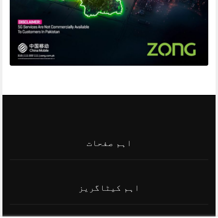
اہم صفحات
اہم کیٹاگریز