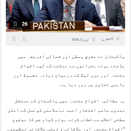
26
0 تبصرے
اپریل 3, 2026
پاکستان نے مشرقِ وسطیٰ اور شمالی افریقہ میں
بڑھتے ہوئے بحرانوں سے نمٹنے کے لیے اقوامِ
متحدہ اور عرب لیگ کے درمیان زیادہ مضبوط اور
باہمی تعاون پر زور دیا ہے۔
یہ مطالبہ اقوامِ متحدہ میں پاکستان کے مستقل
مندوب عاصم افتخار احمد نے سلامتی کونسل کے اعلیٰ
سطحی اجلاس سے خطاب کرتے ہوئے کیا، جس کا موضوع
“اقوامِ متحدہ اور علاقائی و ذیلی علاقائی تنظیموں