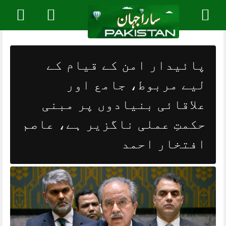
Skip
to
content
پائیدار امن کے قیام کے
لیے مربوط، جامع اور
علاقائی بنیادوں پر مبنی
حکمتِ عملی ناگزیر ہے، عاصم
افتخار احمد