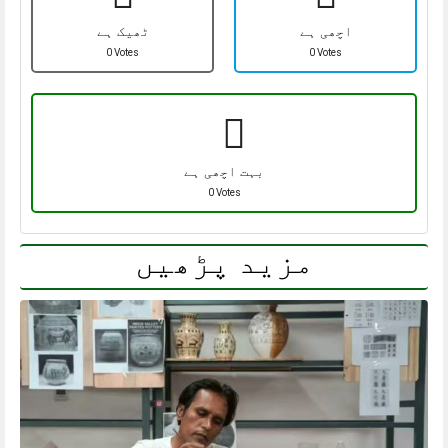
اچھی ہے
ٹھیک ہے
0 Votes
0 Votes
بہت اچھی ہے
0 Votes
مزید پڑھیں