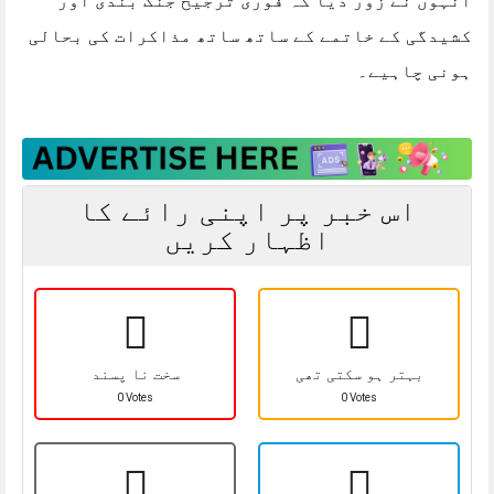
انہوں نے زور دیا کہ فوری ترجیح جنگ بندی اور
کشیدگی کے خاتمے کے ساتھ ساتھ مذاکرات کی بحالی
ہونی چاہیے۔
اس خبر پر اپنی رائے کا
اظہار کریں
بہتر ہو سکتی تھی
سخت نا پسند
0 Votes
0 Votes