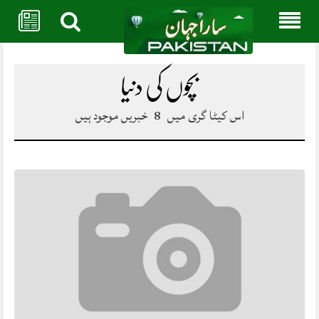
Skip
to
content
بچوں کی دنیا
اس کیٹا گری میں
8
خبریں موجود ہیں