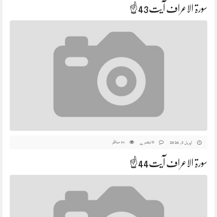
سورۃ الاعراف آیت43☝️
0 تبصرے
مناظر
اپریل 3, 2026
65
سورۃ الاعراف آیت44☝️