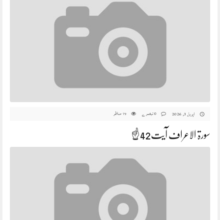
0 تبصرے
مناظر
اپریل 3, 2026
79
سورۃ الاعراف آیت42☝️