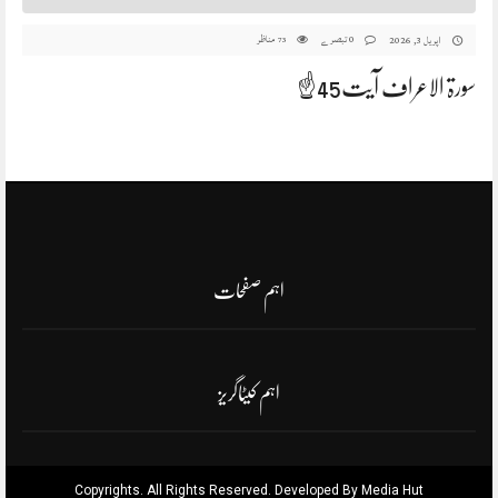
0 تبصرے
مناظر
اپریل 3, 2026
73
سورۃ الاعراف آیت45☝️
اہم صفحات
اہم کیٹاگریز
Copyrights. All Rights Reserved. Developed By Media Hut