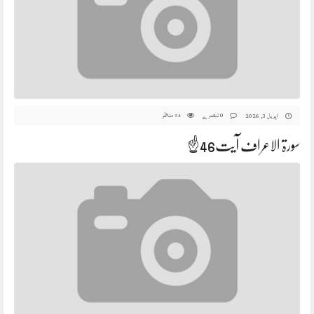
0 تبصرے
مناظر
اپریل 3, 2026
54
سورۃ الاعراف آیت46☝️