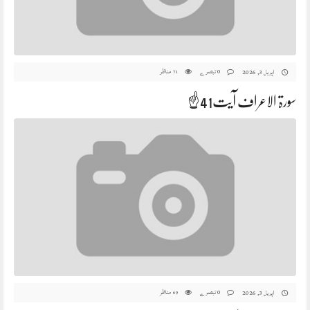
0 تبصرے
مناظر
اپریل 3, 2026
71
سورۃ الاعراف آیت41☝️
0 تبصرے
مناظر
اپریل 3, 2026
69