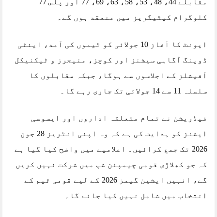
مقابلے 44، 48، 53، 58، 63، 69، 77 اور پلس 77
کلوگرام کیٹیگریز میں منعقد ہوں گے۔
ایونٹ کا آغاز 10 جولائی کو ٹیموں کی آمد، اینٹی
ڈوپنگ آگاہی سیشنز اور کوچز، منیجرز و ٹیکنیکل
آفیشلز کے اجلاسوں سے ہوگا، جبکہ مقابلوں کا
سلسلہ 11 سے 14 جولائی تک جاری رہے گا۔
فیڈریشن نے تمام متعلقہ اداروں اور ایسوسی
ایشنز کو ہدایت کی ہے کہ وہ اپنی انٹریز 28 جون
2026 تک جمع کرائیں۔ اعلامیے میں واضح کیا گیا ہے
کہ جو کھلاڑی قومی چیمپئن شپ میں شرکت نہیں کریں
گے، انہیں ایشین گیمز 2026 کے لیے قومی ٹیم کے
انتخاب میں شامل نہیں کیا جائے گا۔