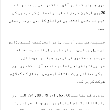
میں جاپان کے شہر آئچی ناگویا میں ہونے والے
20ویں ایشین گیمز کے لیے پاکستان کی مردوں کی
ٹیم کے حتمی انتخابی ٹرائلز کا بھی درجہ رکھتی
ہے۔
چیمپئن شپ میں آرمی، ہائر ایجوکیشن کمیشن (ایچ
ای سی)، پولیس، ریلوے اور واپڈا سمیت مختلف
سروسز و محکموں کی ٹیمیں جبکہ بلوچستان،
خیبرپختونخوا، پنجاب، سندھ، آزاد کشمیر اور
دیگر علاقائی ویٹ لفٹنگ ایسوسی ایشنز کے کھلاڑی
شرکت کریں گے۔
مردوں کے مقابلے 60، 65، 71، 79، 88، 94، 110 اور
پلس 110 کلوگرام کیٹیگریز میں جبکہ خواتین کے