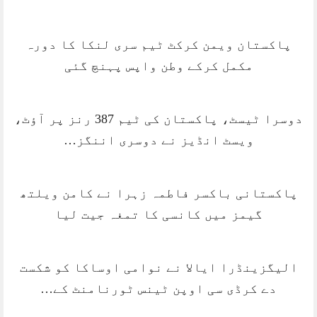
پاکستان ویمن کرکٹ ٹیم سری لنکا کا دورہ
مکمل کرکے وطن واپس پہنچ گئی
دوسرا ٹیسٹ، پاکستان کی ٹیم 387 رنز پر آؤٹ،
ویسٹ انڈیز نے دوسری اننگز…
پاکستانی باکسر فاطمہ زہرا نے کامن ویلتھ
گیمز میں کانسی کا تمغہ جیت لیا
الیگزینڈرا ایالا نے نوامی اوساکا کو شکست
دے کرڈی سی اوپن ٹینس ٹورنامنٹ کے…