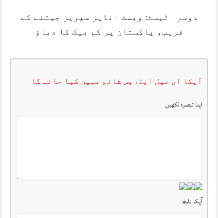
دوسرا ٹیسٹ: ویسٹ انڈیز سیریز جیتنے کے
قریب، پاکستان پر کم بیک کا دباؤ
آپکا ای میل ایڈریس شائع نہیں کیا جائے گا
اپنا تبصرہ لکھیں
آپکا نام
*