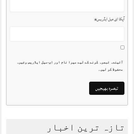
آپکا ای میل ایڈریس
*
آئیندہ تبصرہ کرنے کے لیے میرا نام اور ای-میل ایڈریس وغیرہ
محفوظ کر لیں۔
تازہ ترین اخبار