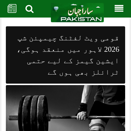
Skip
to
content
قومی ویٹ لفٹنگ چیمپئن شپ
2026 لاہور میں منعقد ہوگی،
ایشین گیمز کے لیے حتمی
ٹرائلز بھی ہوں گے