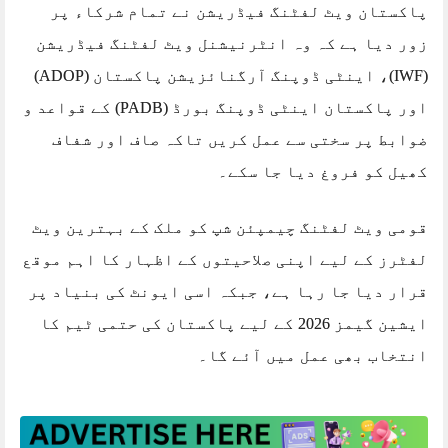
پاکستان ویٹ لفٹنگ فیڈریشن نے تمام شرکاء پر
زور دیا ہے کہ وہ انٹرنیشنل ویٹ لفٹنگ فیڈریشن
(IWF)، اینٹی ڈوپنگ آرگنائزیشن پاکستان (ADOP)
اور پاکستان اینٹی ڈوپنگ بورڈ (PADB) کے قواعد و
ضوابط پر سختی سے عمل کریں تاکہ صاف اور شفاف
کھیل کو فروغ دیا جا سکے۔
قومی ویٹ لفٹنگ چیمپئن شپ کو ملک کے بہترین ویٹ
لفٹرز کے لیے اپنی صلاحیتوں کے اظہار کا اہم موقع
قرار دیا جا رہا ہے، جبکہ اسی ایونٹ کی بنیاد پر
ایشین گیمز 2026 کے لیے پاکستان کی حتمی ٹیم کا
انتخاب بھی عمل میں آئے گا۔