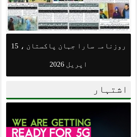
روزنامہ سارا جہان پاکستان ، 15
اپریل 2026
اشتہار