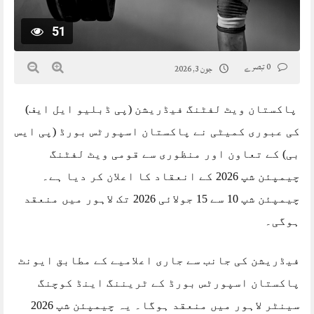
51
0 تبصرے
جون 3, 2026
پاکستان ویٹ لفٹنگ فیڈریشن (پی ڈبلیو ایل ایف)
کی عبوری کمیٹی نے پاکستان اسپورٹس بورڈ (پی ایس
بی) کے تعاون اور منظوری سے قومی ویٹ لفٹنگ
چیمپئن شپ 2026 کے انعقاد کا اعلان کر دیا ہے۔
چیمپئن شپ 10 سے 15 جولائی 2026 تک لاہور میں منعقد
ہوگی۔
فیڈریشن کی جانب سے جاری اعلامیے کے مطابق ایونٹ
پاکستان اسپورٹس بورڈ کے ٹریننگ اینڈ کوچنگ
سینٹر لاہور میں منعقد ہوگا۔ یہ چیمپئن شپ 2026