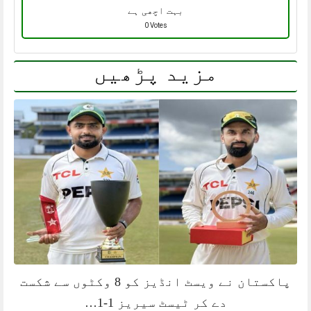
بہت اچھی ہے
0 Votes
مزید پڑھیں
پاکستان نے ویسٹ انڈیز کو 8 وکٹوں سے شکست
دے کر ٹیسٹ سیریز 1-1…