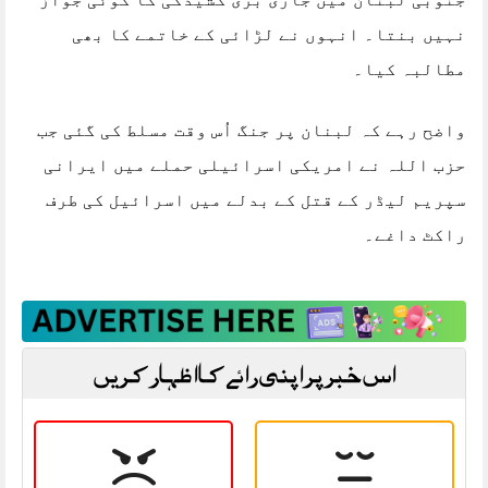
نہیں بنتا۔ انہوں نے لڑائی کے خاتمے کا بھی
مطالبہ کیا۔
واضح رہے کہ لبنان پر جنگ اُس وقت مسلط کی گئی جب
حزب اللہ نے امریکی اسرائیلی حملے میں ایرانی
سپریم لیڈر کے قتل کے بدلے میں اسرائیل کی طرف
راکٹ داغے۔
اس خبر پر اپنی رائے کا اظہار کریں