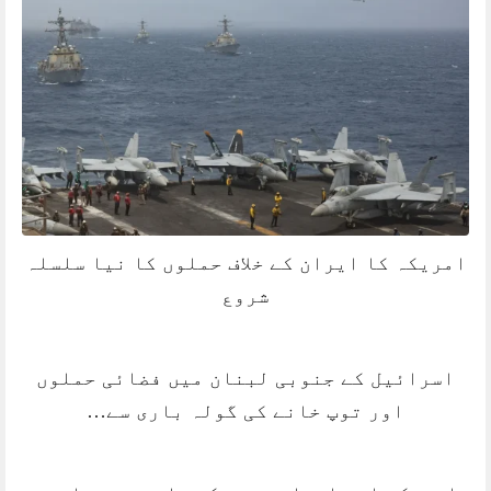
امریکہ کا ایران کے خلاف حملوں کا نیا سلسلہ
شروع
اسرائیل کے جنوبی لبنان میں فضائی حملوں
اور توپ خانے کی گولہ باری سے…