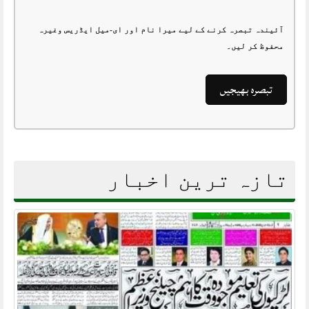
آئیندہ تبصرہ کرنے کے لیے میرا نام اور ای-میل ایڈریس وغیرہ
محفوظ کر لیں۔
تازہ ترین اخبار