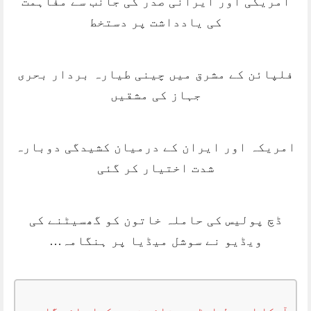
امریکی اور ایرانی صدر کی جانب سے مفاہمت
کی یادداشت پر دستخط
فلپائن کے مشرق میں چینی طیارہ بردار بحری
جہاز کی مشقیں
امریکہ اور ایران کے درمیان کشیدگی دوبارہ
شدت اختیار کر گئی
ڈچ پولیس کی حاملہ خاتون کو گھسیٹنے کی
ویڈیو نے سوشل میڈیا پر ہنگامہ…