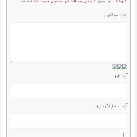
آپکا ای میل ایڈریس شائع نہیں کیا جائے گا
اپنا تبصرہ لکھیں
آپکا نام
*
آپکا ای میل ایڈریس
*