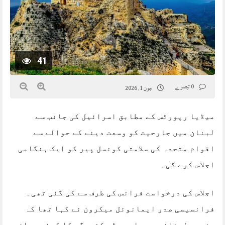
41
0 تبصرے
جون 1, 2026
میڈیا رپورٹس کے مطابق اسرائیل کی جانب سے
لبنان میں جارحیت کو وسعت دینے کے حوالے سے
اقوام متحدہ کی سلامتی کونسل پیر کو ایک ہنگامی
اجلاس کرے گی۔
اجلاس کی درخواست فرانس کی طرف سے کی گئی تھی۔
فرانسیسی صدر ایمانوئل میکرون نے کہا تھا کہ
جنوبی لبنان میں جاری بڑی کشیدگی کا کوئی جواز