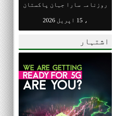
روزنامہ سارا جہان پاکستان
روزن
، 15 اپریل 2026
اشتہار