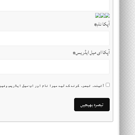
آپکا نام
*
آپکا ای میل ایڈریس
*
آئیندہ تبصرہ کرنے کے لیے میرا نام اور ای-میل ایڈریس وغیر