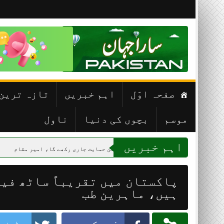
Skip
to
content
صفحہ اوّل
اہم خبریں
تازہ ترین
موسم
بچوں کی دنیا
ناول
اہم خبریں
 کشمیری عوام کی ہر ممکن حمایت جاری رکھے گا، امیر مقام
ایران کی پا
پاکستان میں تقریباً ساٹھ فیص
ہیں، ماہرین طب