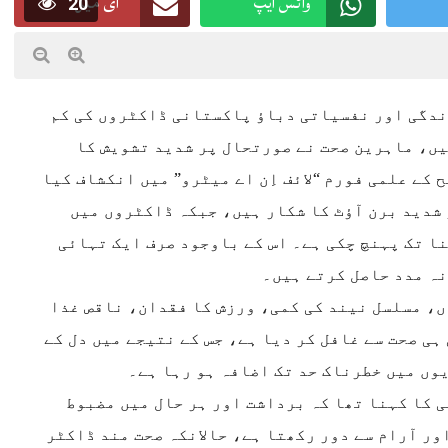
واٹس ایپ
ای میل
20
زندگی اور نفسیاتی دباؤ پاکستانی ڈاکٹروں کی کم
یں، ماہرین صحت نے صورتحال پر شدید تشویش کا
کے علمی فورم “لائف اِن اے میٹرو” میں انکشاف کیا
 شدید برن آؤٹ کا شکار ہیں، جبکہ ڈاکٹروں میں
ا تک پہنچ چکی ہے۔ اس کے باوجود صرف ایک تہائی
نہ مدد حاصل کرتے ہیں۔
، مسلسل نیند کی کمی، ورزش کا فقدان، ناقص غذا
ی صحت سے غافل کر دیا ہے، جس کے نتیجے میں دل کے
ں میں خطرناک حد تک اضافہ ہو رہا ہے۔
ی کا کہنا تھا کہ برداشت اور ہر حال میں مضبوط
ور آرام سے دور رکھتا ہے، حالانکہ صحت مند ڈاکٹر