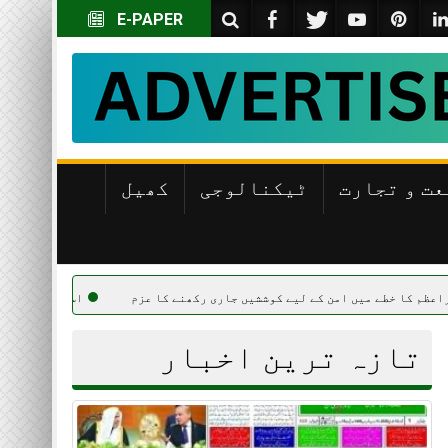
E-PAPER
عت و تجارت
ٹیکنالوجی
کھیل
 امن کے لیے کوششیں جاری رکھنے کا عزم
اسحاق ڈار کا مقبوضہ فلسطینی 
تازہ ترین اخبار