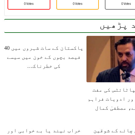
0 Votes
0 Votes
0 Votes
 پڑھیں
پاکستان کے سات شہروں میں 40
فیصد بچوں کے خون میں سیسے
کی خطرناک…
اٹائٹس کی مفت
ور ادویات فراہم
ے، مصطفیٰ کمال
چائے کے شوقین
خراب نیند یا بے خوابی اور