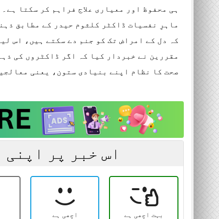
روزنامہ سارا جہان پا
ہی محفوظ اور معیاری علاج فراہم کر سکتا ہے۔
ماہرِ نفسیات ڈاکٹر کلثوم حیدر کے مطابق ذہن
، 15 اپریل 2026
کہ دل کے امراض تک کو جنم دے سکتے ہیں، اس لی
مقررین نے خبردار کیا کہ اگر ڈاکٹروں کی ذہنی
صحت کا نظام اپنے بنیادی ستون، یعنی معالجین
اس خبر پر اپنی 
بہت اچھی ہے
اچھی ہے