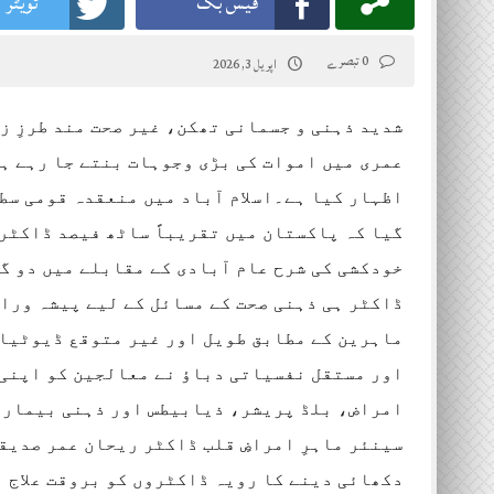
فیس بک
ٹویٹر
0 تبصرے
اپریل 3, 2026
شدید ذہنی و جسمانی تھکن، غیر صحت مند طرزِ 
عمری میں اموات کی بڑی وجوہات بنتے جا رہے ہ
اظہار کیا ہے۔اسلام آباد میں منعقدہ قومی سطح 
گیا کہ پاکستان میں تقریباً ساٹھ فیصد ڈاکٹر
خودکشی کی شرح عام آبادی کے مقابلے میں دو گن
ڈاکٹر ہی ذہنی صحت کے مسائل کے لیے پیشہ ورا
ماہرین کے مطابق طویل اور غیر متوقع ڈیوٹیاں
اور مستقل نفسیاتی دباؤ نے معالجین کو اپنی ہ
امراض، بلڈ پریشر، ذیابیطس اور ذہنی بیماریو
سینئر ماہرِ امراضِ قلب ڈاکٹر ریحان عمر صدیق
دکھائی دینے کا رویہ ڈاکٹروں کو بروقت علاج ا