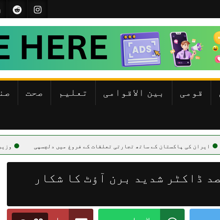
قومی
بین الاقوامی
تعلیم
صحت
صن
کستان کے ساتھ تجارتی تعلقات کے فروغ میں دلچسپی
وزیراعظم کا خطے میں
د ڈاکٹر شدید برن آؤٹ کا شکار