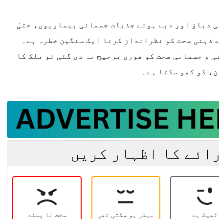
کستان
روزنامہ سارا جہان پاکستان
ی دباؤ اور دبے ہوئے جذبات جسمانی بیماریوں، حتیٰ
، 15 اپریل 2026
ے ذہنی صحت کو نظرانداز کرنا ایک سنگین خطرہ ہے۔
 و جسمانی صحت کو فوری ترجیح نہ دی گئی تو ملک کا
، کو کھو سکتا ہے۔
رائے کا اظہار کریں
ٹھیک ہے
بہتر ہو سکتی تھی
سخت نا پسند