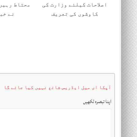
اصلاحات کیلئے وزارت کی
محتاط رہیں،
کاوشوں کی تعریف
نے خب
آپکا ای میل ایڈریس شائع نہیں کیا جائے گا
اپنا تبصرہ لکھیں