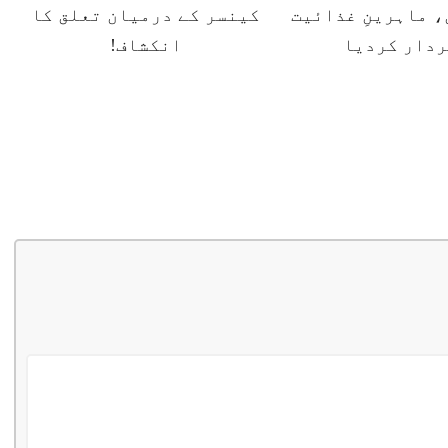
 ماہرینِ غذائیت
کینسر کے درمیان تعلق کا
ردار کردیا
انکشاف!