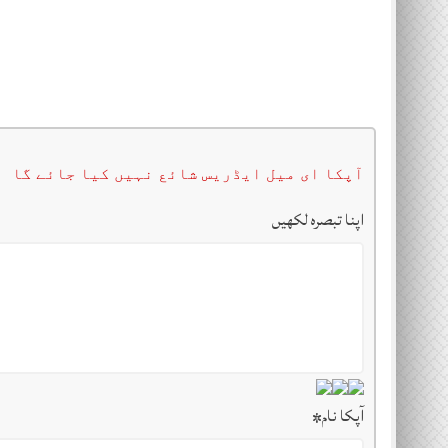
آپکا ای میل ایڈریس شائع نہیں کیا جائے گا
اپنا تبصرہ لکھیں
آپکا نام
*