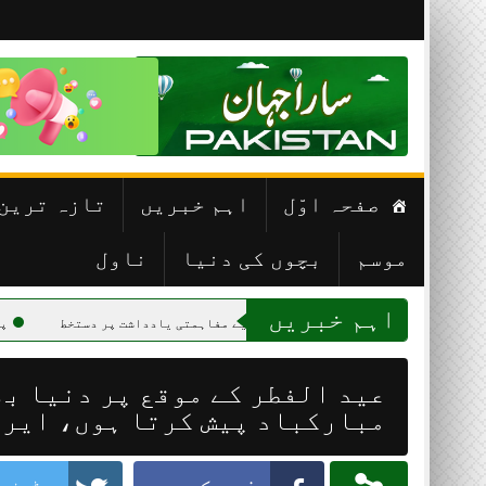
Skip
to
content
صفحہ اوّل
اہم خبریں
تازہ ترین
موسم
بچوں کی دنیا
ناول
اہم خبریں
روگرام شروع کرنے کے لیے مفاہمتی یادداشت پر دستخط
پاکستان کشمیری ع
عید الفطر کے موقع پر دنیا بھ
مبارکباد پیش کرتا ہوں، ایرا