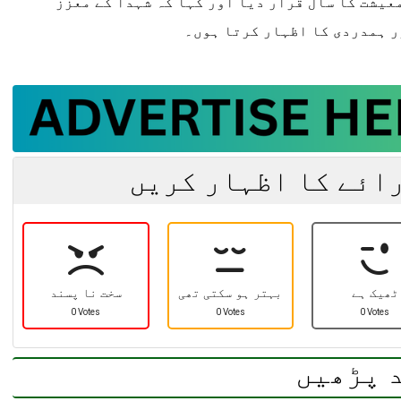
عیشت کا سال قرار دیا اور کہا کہ شہدا کے معزز
کستان
روزنامہ سارا جہان پاکستان
ر ہمدردی کا اظہار کرتا ہوں۔
، 15 اپریل 2026
رائے کا اظہار کریں
ٹھیک ہے
بہتر ہو سکتی تھی
سخت نا پسند
0 Votes
0 Votes
0 Votes
 پڑھیں