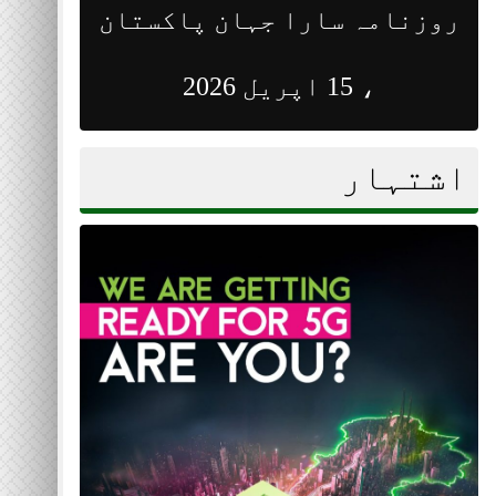
روزنامہ سارا جہان پاکستان
روزن
، 15 اپریل 2026
اشتہار