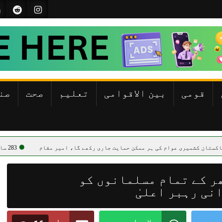
قومی
بین الاقوامی
تعلیم
صحت
صن
وام کی ہر ممکن حمایت جاری رکھے گا، امیر مقام
283 سالہ پاکستانی برتن ساز خاندان کے وارث کو جنگ دے ژین میں تہذیب کے “روحانی بھائی” مل گئے
ر کے تمام مسلمانوں کو
نی رہبر اعلیٰ