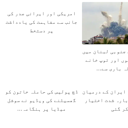
امریکی اور ایرانی صدر کی
جانب سے مفاہمت کی یادداشت
پر دستخط
جنوبی لبنان میں
ں اور توپ خانے
ہ باری سے…
ایران کے درمیان
ڈچ پولیس کی حاملہ خاتون کو
ارہ شدت اختیار
گھسیٹنے کی ویڈیو نے سوشل
ر گئی
میڈیا پر ہنگامہ…