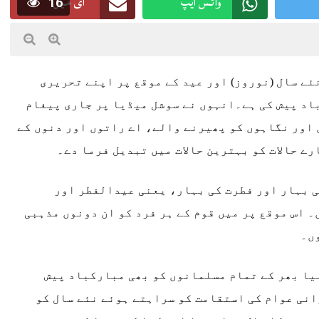
واٹس ایپ
ای میل
16
نئے سال (نوروز) اور عید کے موقع پر اپنے تحریری
اد پیش کی ہے۔انہوں نے سوشل میڈیا پر جاری پیغام
ں اور نگاہوں کو پھیرنے والے، اے راتوں اور دنوں کے
رے حالات کو بہترین حالات میں تبدیل فرما دے۔
ی بہار اور فطرت کی بہار، یعنی عیدالفطر اور
 اس موقع پر میں قوم کے ہر فرد کو ان دونوں مذہبی
ں۔
نیا بھر کے تمام مسلمانوں کو بھی مبارکباد پیش
نی عوام کی استقامت کو سراہتے ہوئے نئے سال کو