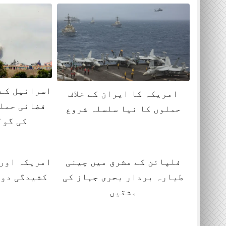
اسرائیل کے 
امریکہ کا ایران کے خلاف
فضائی حملو
حملوں کا نیا سلسلہ شروع
کی گول
فلپائن کے مشرق میں چینی
امریکہ اور 
طیارہ بردار بحری جہاز کی
کشیدگی دوب
مشقیں
ک