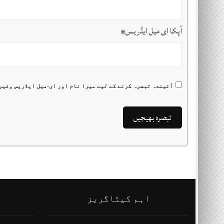
آپکا ای میل ایڈریس
*
آئیندہ تبصرہ کرنے کے لیے میرا نام اور ای-میل ایڈریس وغیر
اہم کیٹاگریز