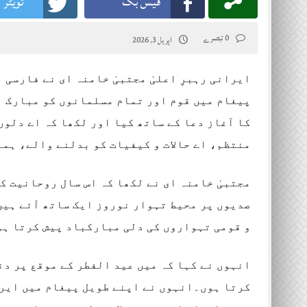
فیس بک
ٹویٹر
0 تبصرے
اپریل 3, 2026
ایرانی رہبرِ اعلیٰ مجتبیٰ خامنہ ای نے فارسی 
پیغام میں قوم اور تمام مسلمانوں کو مبارک ب
کا آغاز دعا کے ساتھ کیا اور لکھا کہ اے دلو
منتظم، اے حالات و کیفیات کو بدلنے والے، ہما
مجتبیٰ خامنہ ای نے لکھا کہ اس سال روحانیت ک
صدیوں پر محیط تہوار نوروز ایک ساتھ آئے ہیں۔
و قومی تہواروں کی دلی مبارکباد پیش کرتا ہو
انہوں نے کہا کہ میں عید الفطر کے موقع پر د
کرتا ہوں۔انہوں نے اپنے طویل پیغام میں ایرا