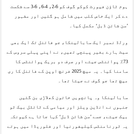
ہوم ٹاؤن فیورٹ کوکو گوف کو 6-2، 4-6، 6-3 سے شکست
دے کر ایک خاص کلب میں شامل ہو گئیں اور مشہور
’سن شائن ڈبل‘ مکمل کیا۔
ورلڈ نمبر ایک سابالینکا، جو فائنل تک ایک بھی
سیٹ ہارے بغیر پہنچی تھیں، نے اپنی پہلی سروس کے
73٪ پوائنٹس جیتے اور صرف دو بریک پوائنٹس کا
سامنا کیا۔ یہ میچ 2025 فرنچ اوپن کے فائنل کا ری
میچ تھا جو گوف نے جیتا تھا۔
سابالینکا وہ پانچویں خاتون کھلاڑی بن گئیں
جنہوں نے انڈین ویلز اور میامی کے ٹائٹل بیک ٹو
بیک جیتے، جسے ’سن شائن ڈبل‘ کہا جاتا ہے کیونکہ
یہ ٹورنامنٹس کیلیفورنیا اور فلوریڈا میں ہوتے