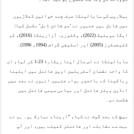
بیلاروس کی سابالینکا صرف چند خواتین کھلاڑیوں
میں شامل ہیں جنہوں نے ’سن شائن ڈبل‘ مکمل کیا:
ایگا سویتیک (2022)، وکٹوریہ آزارینکا (2016)، کم
کلیجسٹرز (2005) اور اسٹیفی گراف (1994، 1996)۔
سابالینکا نے اس سال اپنا ریکارڈ 23-1 کر لیا، ان
کا واحد نقصان آسٹریلین اوپن فائنل میں ایلینا
رِباکینا کے ہاتھوں ہوا، جنہیں انہوں نے بعد میں
انڈین ویلز فائنل اور میامی سیمی فائنل میں
شکست دی۔
میچ کے بعد گوف نے کہا، “ارینا، مبارک ہو۔ ہم نے
بہت سے مقابلے اور فائنلز کھیلے ہیں، اور آپ