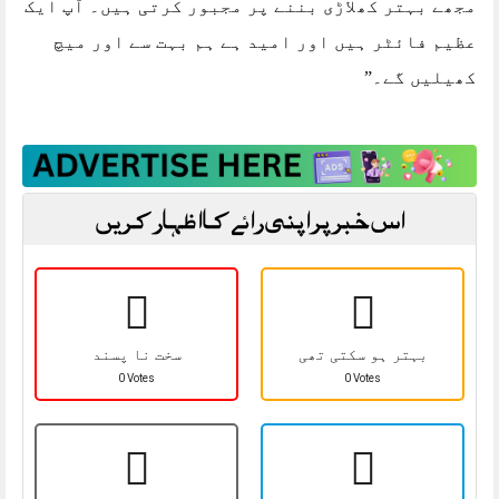
مجھے بہتر کھلاڑی بننے پر مجبور کرتی ہیں۔ آپ ایک
عظیم فائٹر ہیں اور امید ہے ہم بہت سے اور میچ
کھیلیں گے۔”
اس خبر پر اپنی رائے کا اظہار کریں
بہتر ہو سکتی تھی
سخت نا پسند
0 Votes
0 Votes