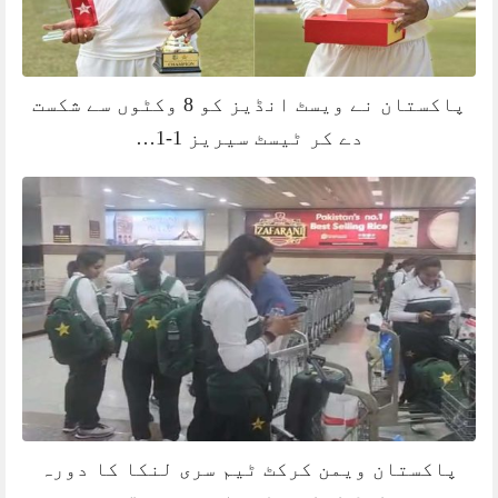
پاکستان نے ویسٹ انڈیز کو 8 وکٹوں سے شکست
دے کر ٹیسٹ سیریز 1-1…
پاکستان ویمن کرکٹ ٹیم سری لنکا کا دورہ