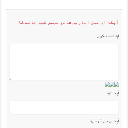
آپکا ای میل ایڈریس شائع نہیں کیا جائے گا
اپنا تبصرہ لکھیں
آپکا نام
*
آپکا ای میل ایڈریس
*