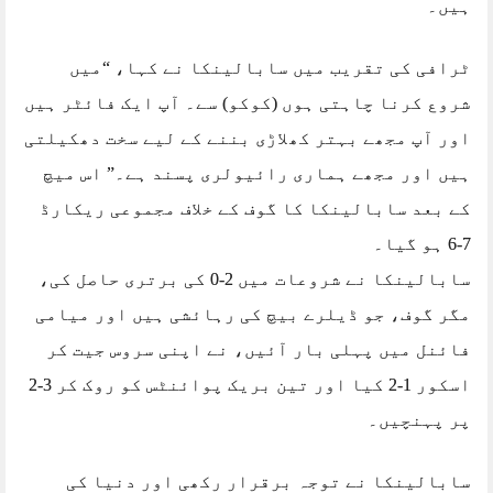
ہیں۔
ٹرافی کی تقریب میں سابالینکا نے کہا، “میں
شروع کرنا چاہتی ہوں (کوکو) سے۔ آپ ایک فائٹر ہیں
اور آپ مجھے بہتر کھلاڑی بننے کے لیے سخت دھکیلتی
ہیں اور مجھے ہماری رائیولری پسند ہے۔” اس میچ
کے بعد سابالینکا کا گوف کے خلاف مجموعی ریکارڈ
7-6 ہو گیا۔
سابالینکا نے شروعات میں 2-0 کی برتری حاصل کی،
مگر گوف، جو ڈیلرے بیچ کی رہائشی ہیں اور میامی
فائنل میں پہلی بار آئیں، نے اپنی سروس جیت کر
اسکور 1-2 کیا اور تین بریک پوائنٹس کو روک کر 3-2
پر پہنچیں۔
سابالینکا نے توجہ برقرار رکھی اور دنیا کی