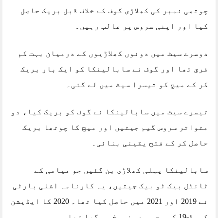
چوتھی نمبر کی کھلاڑی گوف کے خلاف ڈبل بریک حاصل
کیا اور اپنی سروس پر غالب رہیں۔
دوسرے سیٹ میں دونوں کھلاڑیوں کے درمیان بہت کم
فرق تھا اور گوف نے سابالینکا کو ایک بار بریک
کر کے میچ کو تیسرا سیٹ میں لے گئی۔
تیسرے سیٹ میں سابالینکا نے گوف کو بریک کیا، دو
متواتر سروس گیم جیتیں اور میچ کا چوتھا بریک
حاصل کر کے فتح یقینی بنائی۔
سابالینکا پہلی کھلاڑی بن گئیں جو میامی کے
ٹائٹل بیک ٹو بیک جیتیں، یہ کارنامہ اشلی بارٹی
نے 2019 اور 2021 میں حاصل کیا تھا۔ 2020 کا ایڈیشن
کووڈ-19 کی وجہ سے منسوخ ہو گیا تھا۔