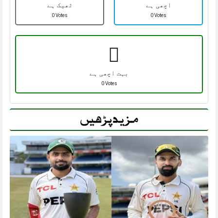
اچھی ہے
ٹھیک ہے
0 Votes
0 Votes
بہت اچھی ہے
0 Votes
مزید پڑھیں