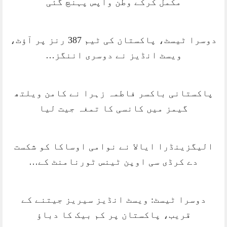
مکمل کرکے وطن واپس پہنچ گئی
دوسرا ٹیسٹ، پاکستان کی ٹیم 387 رنز پر آؤٹ،
ویسٹ انڈیز نے دوسری اننگز…
پاکستانی باکسر فاطمہ زہرا نے کامن ویلتھ
گیمز میں کانسی کا تمغہ جیت لیا
الیگزینڈرا ایالا نے نوامی اوساکا کو شکست
دے کرڈی سی اوپن ٹینس ٹورنامنٹ کے…
دوسرا ٹیسٹ: ویسٹ انڈیز سیریز جیتنے کے
قریب، پاکستان پر کم بیک کا دباؤ