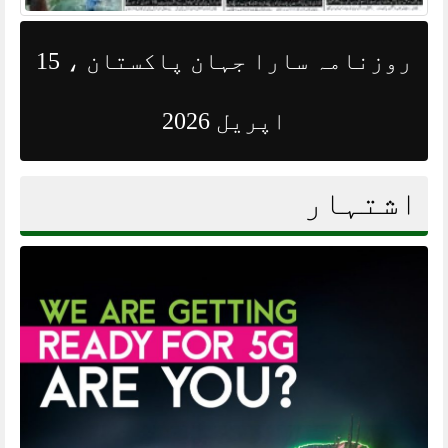
روزنامہ سارا جہان پاکستان ، 15
اپریل 2026
اشتہار