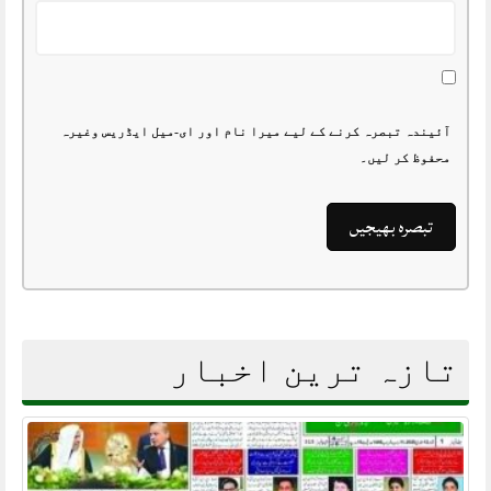
آئیندہ تبصرہ کرنے کے لیے میرا نام اور ای-میل ایڈریس وغیرہ
محفوظ کر لیں۔
تازہ ترین اخبار